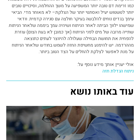
כמו זרימת דם טובה יותר המשפיעה על משך ההחלמה, וסיכויים טובים
יותר לטשטוש יעיל ואסתטי יותר של הצלקת– לא מאוחר מדי. הביאי
עימך בגדים נוחים להלבשה בעיקר חולצה עם סגירה קדמית. וודאי
שמישהו ילווך הביתה לאחר הניתוח ושיהיה עמך ביממה שלאחר הניתוח.
שתייה מרובה של מים לפני הניתוח (אך כמובן לא בעת הצום) עוזרת
להפחית את תחושת הבחילה שעלולה להיווצר לעתים כתוצאה
מההרדמה. יש להימנע מחשיפת החזה לשמש בחודש שלאחר הניתוח
על מנת לאפשר לצלקת להחלים על הצד הטוב ביותר.
אולי יעניין אותך מידע נוסף על:
ניתוח הגדלת חזה
עוד באותו נושא