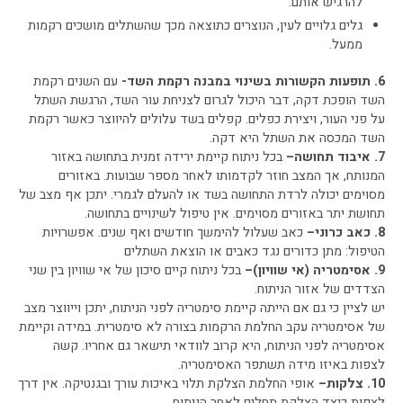
להרגיש אותם.
גלים גלויים לעין, הנוצרים כתוצאה מכך שהשתלים מושכים רקמות
ממעל.
6. תופעות הקשורות בשינוי במבנה רקמת השד-
עם השנים רקמת
השד הופכת דקה, דבר היכול לגרום לצניחת עור השד, הרגשת השתל
על פני העור, ויצירת כפלים. קפלים בשד עלולים להיווצר כאשר רקמת
השד המכסה את השתל היא דקה.
7. איבוד תחושה–
בכל ניתוח קיימת ירידה זמנית בתחושה באזור
המנותח, אך המצב חוזר לקדמותו לאחר מספר שבועות. באזורים
מסוימים יכולה לרדת התחושה בשד או להעלם לגמרי. יתכן אף מצב של
תחושת יתר באזורים מסוימים. אין טיפול לשינויים בתחושה.
8. כאב כרוני–
כאב שעלול להימשך חודשים ואף שנים. אפשרויות
הטיפול: מתן כדורים נגד כאבים או הוצאת השתלים
9. אסימטריה (אי שוויון)–
בכל ניתוח קיים סיכון של אי שוויון בין שני
הצדדים של אזור הניתוח.
יש לציין כי גם אם הייתה קיימת סימטריה לפני הניתוח, יתכן וייווצר מצב
של אסימטריה עקב החלמת הרקמות בצורה לא סימטרית. במידה וקיימת
אסימטריה לפני הניתוח, היא קרוב לוודאי תישאר גם אחריו. קשה
לצפות באיזו מידה תשתפר האסימטריה.
10. צלקות–
אופי החלמת הצלקת תלוי באיכות עורך ובגנטיקה. אין דרך
לצפות כיצד הצלקת תחלים לאחר הניתוח.