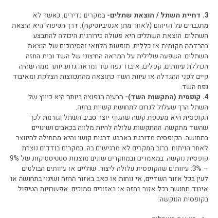
3. דחיית השתל / הוצאת שתלים-
במקרים נדירים, כאשר לא
מתגברים על הזיהום (לאחר מתן אנטיביוטיקה), דרך הטיפול היא הוצאת
השתלים. הוצאת השתלים היא פעולה כירורגית היכולה להתבצע
בהרדמה מקומית או כללית. תופעות הלוואי והסיבוכים של הוצאת
השתלים: השפעה שלילית על המראה החיצוני של השד ובית החזה
הכוללת עיוותים, קפלים, איבוד נפח שד ומראה גרוע יותר ממה שהיה
קיים לפני ההגדלה או עיוות השד כתוצאה מהתכווצות הצלקת ומאיבוד
נפח השד.
4. קופסית (התקשות השד)-
הבעיה הנפוצה ביותר היא כיווץ של
השתל הרך שעלול לגרום לתחושת קשיות בחזה.
הקופסית היא מעטפת קשה שהגוף יוצר סביב השתל וגורמת לכך
שהשד מתקשה. ההתקשות עלולה להיות מלווה בכאבים ושינויים
בתחושה. הקופסית מדורגת בארבע דרגות קושי והיא מתחילה להיווצר
לאחר הניתוח. ברוב המקרים לא מרגישים בה. במקרים בודדים נוצרת
קופסית נוקשה. במאמרים ובמחקרים שונים מוצגות סטטיסטיקות של 9%
– 3%. עיוותים שהקופסית עלולה ליצור: שוליים או עיוותים הבולטים
לעין בכל אזור השדיים, אי נוחות או כאב באזור החזה ושינוי בתחושה או
איבוד תחושה בכל אזור בחזה או באזורים סמוכים. אפשרויות הטיפול
בקופסית הנוקשה: