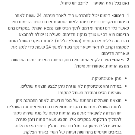
ואם בכל זאת הופיעו – לרובם יש טיפול.
1. דימום-
דימום יכול להתרחש מיד לאחר הניתוח, 24 שעות לאחר
הניתוח ובמקרים נדירים ביותר לאחר שבועות או חודשים. הדימום נוצר
כאשר כלי דם נפתח ומדמם לתוך הכיס שבו נמצא השתל. במקרים בהם
הדימום הוא רב יש צורך בניקוז הדימום. פעולה זו יכולה להתבצע
בהרדמה כללית או מקומית (מומלץ כללית). לאחר הניקוז השתל מוחזר
למקומו וקרוב לוודאי יישאר נקז בשד למשך 24 שעות כדי לנקז את
שאריות הדימום.
2. זיהום-
מצב דלקתי המתבטא בחום, נפיחות וכאבים. יתכנו הפרשות
מפצע הניתוח. אפשרויות טיפול:
מתן אנטיביוטיקה.
במידה והאנטיביוטיקה לא עוזרת ניתן לבצע הוצאת שתלים,
שטיפות הכיס והחזרת השתל למקומו.
הוצאת השתלים והמתנה של מס’ חודשים. לאחר ההמתנה ניתן
לנסות השתלה מחדש. במקרים מסוימים בהם מוציאים את השתלים
יש העדפה להשאיר את פצע הניתוח פתוח על מנת שיהיה ניקוז
לתהליך הדלקתי. במקרים אלו, הפצע נשאר פתוח וזמן סגירת
הפצע יכול להימשך עד מס’ חודשים. תהליך ריפוי הפצע מלווה
בכאבים ושינויים בתחושות ועיוות של השד באזור הצלקת.