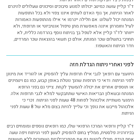
ד”ר קליין עושה כמיטב יכולתו למנוע סיבוכים וסיכונים שעלולים להיגרם
לאחר הניתוח, אך גוף האדם לעתים איננו צפוי ולא בכל התופעות
המנתח יכול לשלוט. אם חלילה ייגרמו אי אילו מהתופעות האמורות
לעיל וחומרתן איננה מאפשרת מתן טיפול אנטיביוטי או תרופתי, ולא
ייוותר לד”ר קליין אלא לטפל בך בניתוח נוסף בהרדמה כללית, לא
תחויבי בתשלום שכר המנתח, אולם כן תשאי בהוצאות שכר המרדים,
חדר הניתוח והאשפוז.
לפני ואחרי ניתוח הגדלת חזה
היוועצי עם רופאך לגבי אילו תרופות עליך להפסיק או להוריד את מינונן
לפני הניתוח. ודאי כי תרופות שהנך נוטלת באופן קבוע, כמו גם ויטמינים
או תוספים אחרים את יכולה להמשיך לקחת. צייני גם בפני הרופא
המנתח ובשאלון הבריאות האישי שתתבקשי למלא לגבי תרופות אלה.
הימנעי משתיית אלכוהול לפחות 48 שעות לפני הניתוח. זכרי כי
אלכוהול מייבש את גופך וכי עלייך להיות בצום מלא של 8 שעות לפני
הניתוח.
ד”ר קליין ורופאי המרכז הרפואי שלו, כמו רופאים נוספים ומומחים רבים
בכירורגיה פלסטית, ממליץ בחום להפסיק לעשן לפני הניתוח ויפה שעה
אחת קודם. תוכלי ליהנות גם את מהפריבילגיות השמורות ללא מעשנות