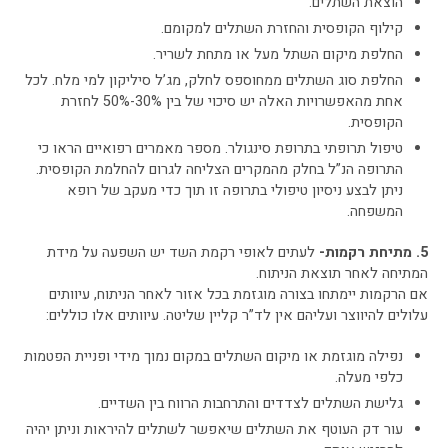
הוצאת השתלים.
קילוף הקופסית והחזרת השתלים למקומם.
החלפת מיקום השתל מעל או מתחת לשריר.
החלפת סוג השתלים ממחוספס לחלק, מג’ל סיליקון למי מלח. לכל
אחת מהאפשרויות האלה יש סיכוי של בין 30%-50% לחזרת
הקופסית.
טיפול תרופתי בתרופת סינגולר. מספר מאמרים רפואיים הראו כי
התרופה הנ”ל בחלק מהמקרים הצליחה לגרום להחלמת הקופסית.
ניתן לבצע ניסיון טיפולי בתרופה זו תוך כדי מעקב של רופא
המשפחה.
5. מתיחת רקמות-
לעתים לאופי רקמת השד יש השפעה על מידת
המתיחה לאחר תוצאת הניתוח.
אם הרקמות יימתחו בצורה מוגזמת בכל אזור לאחר הניתוח, עיוותים
עלולים להיווצר ועליהם אין לד”ר קליין שליטה. עיוותים אלו כוללים:
נפילה מוגזמת או מיקום השתלים במקום נמוך מידי ופניית הפטמות
כלפי מעלה.
גלישת השתלים לצדדים והתרחבות הרווח בין השדיים.
עור דק העוטף את השתלים שיאפשר לשתלים להיראות וניתן יהיה