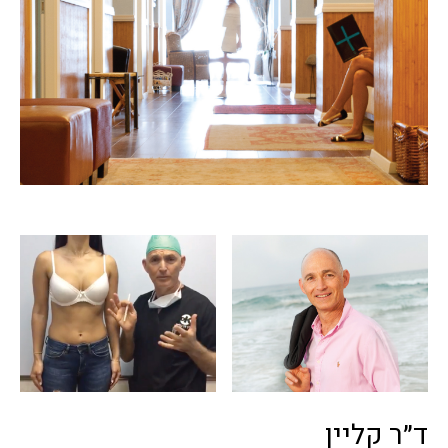
ד״ר קליין