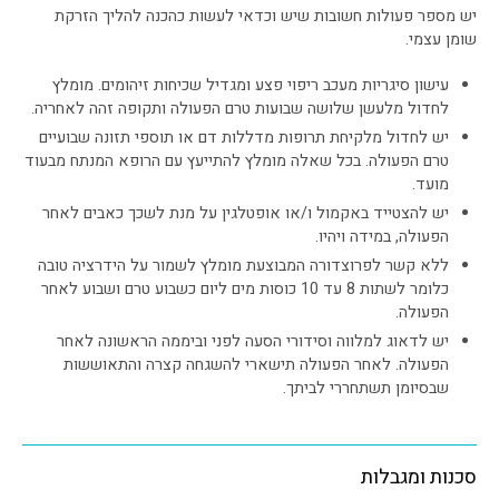
יש מספר פעולות חשובות שיש וכדאי לעשות כהכנה להליך הזרקת
שומן עצמי.
עישון סיגריות מעכב ריפוי פצע ומגדיל שכיחות זיהומים. מומלץ
לחדול מלעשן שלושה שבועות טרם הפעולה ותקופה זהה לאחריה.
יש לחדול מלקיחת תרופות מדללות דם או תוספי תזונה שבועיים
טרם הפעולה. בכל שאלה מומלץ להתייעץ עם הרופא המנתח מבעוד
מועד.
יש להצטייד באקמול ו/או אופטלגין על מנת לשכך כאבים לאחר
הפעולה, במידה ויהיו.
ללא קשר לפרוצדורה המבוצעת מומלץ לשמור על הידרציה טובה
כלומר לשתות 8 עד 10 כוסות מים ליום כשבוע טרם ושבוע לאחר
הפעולה.
יש לדאוג למלווה וסידורי הסעה לפני וביממה הראשונה לאחר
הפעולה. לאחר הפעולה תישארי להשגחה קצרה והתאוששות
שבסיומן תשתחררי לביתך.
סכנות ומגבלות