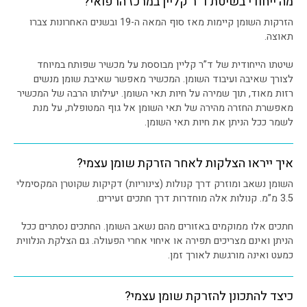
מה ייחודי בשיטת ד”ר קליין במרכז הרפואי?
הזרקות השומן קיימות מאז סוף המאה ה-19 ובשנים האחרונות צברו
תאוצה.
שיטתו הייחודית של ד”ר קליין מבוססת על מכשיר שפותח במיוחד
לצורך שאיבה ועיבוד השומן. המכשיר מאפשר שאיבת שומן מנשים
רזות מאוד, תוך שמירה על חיות תאי השומן. יעילותו הרבה של המכשיר
מאפשרת החזרה מהירה של תאי השומן אל גוף המטופלת, על מנת
לשמר ככל הניתן את חיות תאי השומן.
איך ייראו הצלקות לאחר הזרקת שומן עצמי?
השומן נשאב ומוזרק דרך קנולות (צינוריות) דקיקות שקוטרן המקסימלי
3.5 מ”מ. קנולות אלה מוחדרות דרך חתכים זעירים.
חתכים אלו ממוקמים באזורים מהם נשאב השומן. החתכים נסתרים ככל
הניתן ואינם מצריכים תפירה או איחוי אחרי הפעולה. גם הצלקת הנלווית
כמעט ואינה מורגשת לאורך זמן.
כיצד להתכונן להזרקת שומן עצמי?