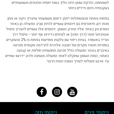
לשמחתנו, הזרקת שומן הינה הליך בטוח יחסית וסיבוכים משמעותיים
בעקבותיה הינם נדירים ביותר.
בפחות מאחוז מהמטופלות ייתכן דימום משמעותי שיצריך ניקוז או מתן
מנות דם, תיאורטית גם זיהומים עשויים להיות סביב הפעולה הן באזור
התורם והן באזור אליו הוזרק השומן. זיהומים אלו עשויים להצריך טיפול
אנטיביוטי פומי (דרך הפה) או לעיתים נדירות אף יותר– טיפול דרך
הוריד באשפוז. בעיות ריפוי עם צלקות מופיעות בפחות מ-2% מהמקרים.
בספרות תוארו מקרים של תגובה אלרגית להרדמה מקומית ופגיעה
באיברים באזור הפעולה כולל פגיעה תחושתית חולפת או קבועה.
כאמור, כמות השומן שתקלט לאחר הפעולה משתנה ולרוב ידרשו שתיים
עד ארבע פעולות לצורך השגת הנפח הרצוי.
ניתוחי פנים
ניתוחי חזה