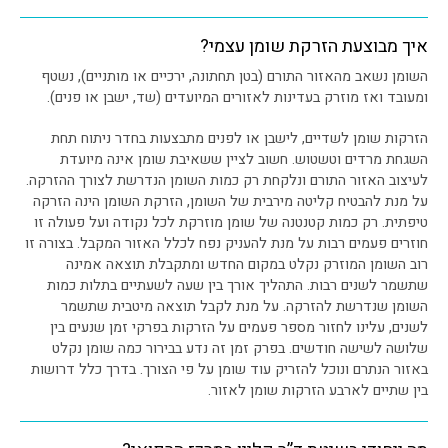
איך מבוצעת הזרקת שומן עצמי?
השומן נשאב מהאזור התורם (בטן תחתונה, ירכיים או מותניים), נשטף
ומעובד ואז מוזרק בעדינות לאזורים המיועדים (שד, ישבן או פנים).
הזרקות שומן לשדיים, לישבן או לפנים מתבצעות בחדר ניתוח תחת
השגחת מרדים וטשטוש. חשוב לציין ששאיבת שומן אינה מיועדת
לעיצוב האזור התורם ונלקחת רק כמות השומן הנדרשת לצורך ההזרקה.
על מנת להבטיח קליטה מירבית של השומן, הזרקת השומן הינה הזרקה
טיפתית. רק כמות קטנטנה של שומן מוזרקת לכל נקודה ועל פעולה זו
חוזרים פעמים רבות על מנת להעניק נפח לכלל האזור המקבל. בצורה זו
רוב השומן המוזרק נקלט במקום החדש ומתקבלת תוצאה אמינה
שתשמר לשנים רבות. התהליך אורך בין שעה לשעתיים בתלות כמות
השומן שנדרשת להזרקה. על מנת לקבל תוצאה מיטבית שתשמר
לשנים, עלינו לחזור מספר פעמים על הזרקות בפרקי זמן שנעים בין
שלושה לשישה חודשים. בפרק זמן זה נדע בבירור כמה שומן נקלט
באזור הנתרם ונוכל להזריק עוד שומן על פי הצורך. בדרך כלל דרושות
בין שתיים לארבע הזרקות שומן לאזור.