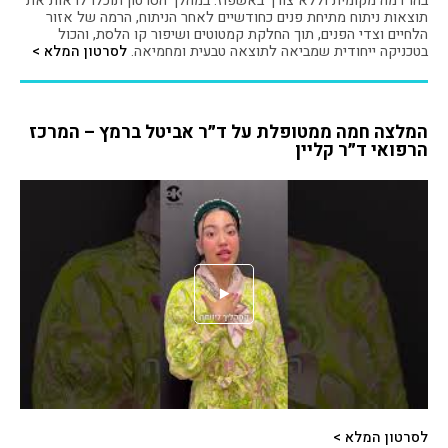
בהרדמה מקומית וללא צורך באשפוז. במהלך הסרטון תוכלו לראות את
תוצאות ניתוח מתיחת פנים כחודשיים לאחר הניתוח, הרמה של אזור
הלחיים וצדי הפנים, תוך החלקת קמטוטים ושיפור קו הלסת, והכול
בטכניקה ייחודית שמביאה לתוצאה טבעית ומחמיאה.
לסרטון המלא >
המלצה חמה ממטופלת על ד״ר אביטל ברמץ – המרכז
הרפואי ד״ר קליין
לסרטון המלא >