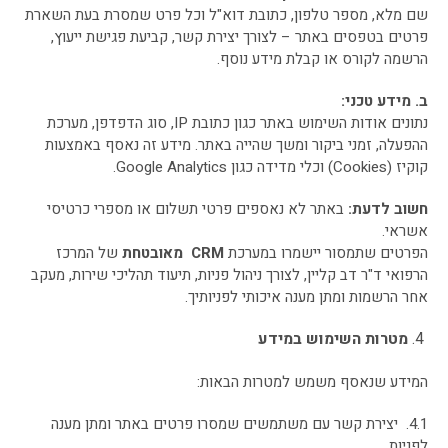
שם מלא, מספר טלפון, כתובת דוא"ל וכל פרט שמסרת בעת השארת
פרטים בטפסים באתר – לצורך יצירת קשר, קביעת פגישת ייעוץ,
הרשמה לקורס או קבלת מידע נוסף.
ב. מידע טכני
:
נתונים אודות השימוש באתר כגון כתובת IP, סוג הדפדפן, מערכת
ההפעלה, זמני ביקור ומשך שהייה באתר. מידע זה נאסף באמצעות
קוקיז (Cookies) וכלי מדידה כגון Google Analytics.
חשוב לדעת
:
באתר לא נאספים פרטי תשלום או מספרי כרטיסי
אשראי.
הפרטים שתמסור יישמרו במערכת
CRM
מאובטחת
של המרכז
הרפואי ד"ר דב קליין, לצורך ניהול פניות, תיעוד תהליכי שירות, מעקב
אחר הרשמות ומתן מענה איכותי לפניותיך.
מטרות השימוש במידע
המידע שנאסף משמש למטרות הבאות:
4.1. יצירת קשר עם משתמשים שמסרו פרטים באתר ומתן מענה
לפניות.