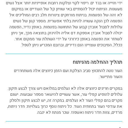
ידי חזייה או בגד ים. ריפוי לקוי וצלקות רחבות אופייניות יותר אצל נשים
מעשנות. הניתוח יכול להסתיים באי שוויון קל של השדיים או במיקום
לא זהה של הפטמות. בניתוח מורחקים צינורות חלב רבים המוליכים אל
הפטמה לכן הנקה עשויה להיות בלתי אפשרית. מספר קטן של נשים
עלולות לסבול אובדן קבוע של התחושה בפטמות. באופן נדיר, הפטמה
יכולה לסבול אובדן אספקת דם אליה ולהינזק בתוצאה מכך, אך ניתן
לשחזר את הפטמה באופן כירורגי על ידי השתלת עור ממקום אחר.
ככלל, הסיבוכים שצויינו הנם נדירים, וברובם המכריע ניתן לטפל.
תהליך ההחלמה מהניתוח
העור נוטה להתכווץ סביב הצלקת ועם הזמן כיווצים אלה משתחררים
והעור מתיישר.
במקרים חריגים כיווצים אלה לא נעלמים במלואם ויש צורך לבצע תיקון.
עלולים להופיע קפלי עור, אשר עשויים להישאר מספר שבועות. ישנם
מקרים בהם קפלי העור לא נעלמים. במקרה זה, יש לבצע תיקון ולסלק
את עודפי העור בתחתית השד. כל ניתוח נוסף כרוך בעלויות: חדר ניתוח,
מרדים, צוות חדר ניתוח ואשפוז. שכר מנתח לא יגבה.