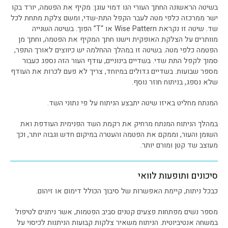
בשיטה הראשונה החתך העורי הנו דמוי עוגן: מקיף את הפטמה, יורד בקו
ישר ממרכזה כלפי מטה לעבר הקפל התת-שדי, ומשם צלקת מתחת לכל
שד. שיטה זו נקראת Wise Pattern או “T” הפוך. בשיטה השנייה
מוותרים על הצלקת האופקית וישנו חתך המקיף את הפטמה, וחתך מן
הפטמה כלפי מטה. בשיטה זו במהלך ההחלמה יש כיווצים לאורך התפר,
סמוך לקפל התת שדי. בשדיים בינוניים, עודף העור הזה נספג כעבור
מספר שבועות. בשדיים גדולים במיוחד, צריך לא פעם לכרות את העודף
שלא נספג, בניתוח חוזר נוסף.
המנתח מחליט באיזו שיטה יתבצע הניתוח על פי נתוני השד.
במהלך הניתוח המנתח מרחיק את רקמת השד הפנימית העודפת ואת
השומן והעור, וממקם את הפטמה והעטרה במיקום חדש וגבוה יותר, וכך
מעוצב שד קטן ומורם יותר.
סיכונים ותופעות לוואי
כבכל ניתוח, קיימת האפשרות של סיבוך הכולל דימום או זיהום.
מספר נשים מפתחות פצעים קטנים סביב הפטמות, אשר ניתנים לטיפול
במשחה אנטיביוטית. הניתוח משאיר צלקות קבועות הניתנות לכיסוי על