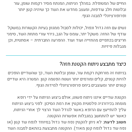
החיים של המטופלת. במהלך הניתוח, המנתח מסיר רקמות שומן, עור
ובלוטות חלב עודפות, ומעצב מחדש את השד כך שיהיה קטן יותר
ופרופורציונלי למבנה הגוף.
נשים עם חזה גדול ונפול, יכולות לסבול ממגוון בעיות הקשורות במשקל
עודף של החזה: משקל יתר, עומס על הגב, גירוי עורי מתחת השד, סימני
חריצים בכתפיים מהחזייה ועוד ועוד. ההפרעה החברתית – אסתטית, וכן
מגבלות פיזיות.
כיצד מתבצע ניתוח הקטנת חזה?
בניתוח זה מורחקת רקמת עור, שומן ובלוטת השד, כך שהשדיים הופכים
להיות קטנים, קלים ומורמים יותר ושטח הפטמה קטן. המטרה היא שדיים
קטנים יותר ומעוצבים ביחס פרופורציונלי למידות הגוף.
הקטנת שדיים איננו ניתוח פשוט, אולם ביצוע הניתוח על ידי רופא
מומחה בכירורגיה פלסטית מקטין את רמת הסיכון. לפני ביצוע הניתוח
עליך להתייעץ עם הרופא באשר לגודל השד הרצוי לך אחרי הניתוח,
כאשר יש להתחשב במגבלות אפשרות ההקטנה.
חשוב לדעת:
לא ניתן להקטין נפח שד גדול במיוחד לנפח שד קטן (או
נפח שד גדול לנפח קטן מאוד). ההקטנה מתבצעת בהתאם למבנה השד