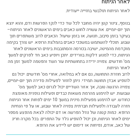
לאחר הניתוח
לאחר הניתוח תולבשי בחזייה ייעודית.
בנוסף, צינור קטן יהיה מחובר לכל שד כדי לנקז הפרשות ודם, והוא יוצא
תוך יום-יומיים. את עשויה לחוש כאבים בימים הראשונים לאחר הניתוח–
בעיקר בזמן סיבוב, תנועה, או בזמן שיעול. הכאבים לרוב משתפרים תוך
שבוע. תוכלי להשתמש במשככי כאבים בהמלצת הרופא. יש צורך בקימה
מוקדמת מהמיטה, ישיבה בכורסה והסתובבות בימים הראשונים לאחר
הניתוח, כדי למנוע דלקות בוורידים. יתכן ויופיע כאב חד לפרקים למשך
מס’ חודשים. צפויה ירידה בתחושתיות עור השד והפטמה למשך זמן מה
לאחר הניתוח.
לרוב חוזרת התחושה, גם אם לא במלואה, אחרי מס’ חודשים. יכול גם
להופיע אבדן תחושה תמידי. ניתן לחזור לפעילות סדירה תוך יום-יומיים,
צפויה הרגשה טובה, אך אזור השדיים יכול לגרום כאב למשך מס’
שבועות. יש להימנע מהרמת משאות כבדים ופעילות גופנית מאומצת
כחודש. יש להימנע מפעילות מינית במשך 10 ימים לפחות אחר הניתוח.
חזרה לעבודה ולפעילות חברתית צפויה לאחר שבוע, או על פי הנחיות
הרופא. כמות קטנה של נוזל הפרשה או דם יכולה לצאת מהפצע מספר
ימים לאחר הניתוח, וכן יכול להופיע גלד על התפרים. בכל מקרה חריג
של כאב, אודם, נפיחות או דימום יש ליידע את הרופא.