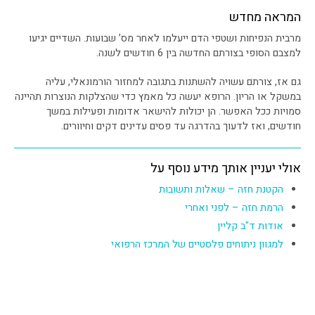
המראה מחדש
מרבית הנפיחות ושטפי הדם ייעלמו לאחר מס’ שבועות. השדיים יגיעו
למצבם הסופי בצורתם החדשה בין 6 חודשים לשנה.
גם אז, צורתם עשויה להשתנות בתגובה למחזור הורמונאלי, עליה
במשקל או הריון. הרופא יעשה כל מאמץ כדי שהצלקות הנוצרות תהיינה
סמויות ככל האפשר. הן יכולות להישאר אדומות ופעילות במשך
חודשים, ואז לדעוך בהדרגה עד פסים עדינים דקים וחיוורים.
אולי יעניין אותך מידע נוסף על
הקטנת חזה – שאלות ותשובות
הרמת חזה – לפני ואחרי
אודות ד"ב קליין
למגוון ניתוחים פלסטיים של המרכז הרפואי