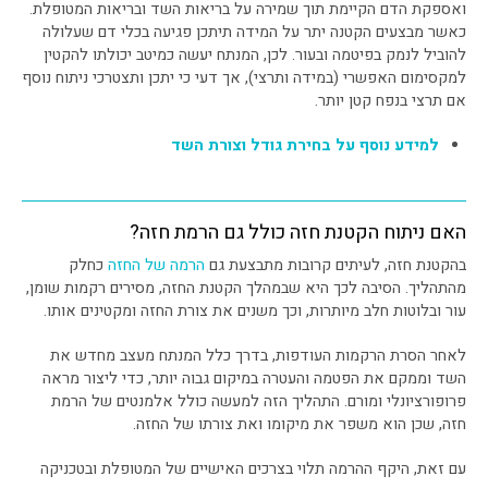
ואספקת הדם הקיימת תוך שמירה על בריאות השד ובריאות המטופלת.
כאשר מבצעים הקטנה יתר על המידה תיתכן פגיעה בכלי דם שעלולה
להוביל לנמק בפיטמה ובעור. לכן, המנתח יעשה כמיטב יכולתו להקטין
למקסימום האפשרי (במידה ותרצי), אך דעי כי יתכן ותצטרכי ניתוח נוסף
אם תרצי בנפח קטן יותר.
למידע נוסף על בחירת גודל וצורת השד
האם ניתוח הקטנת חזה כולל גם הרמת חזה?
בהקטנת חזה, לעיתים קרובות מתבצעת גם
הרמה של החזה
כחלק
מהתהליך. הסיבה לכך היא שבמהלך הקטנת החזה, מסירים רקמות שומן,
עור ובלוטות חלב מיותרות, וכך משנים את צורת החזה ומקטינים אותו.
לאחר הסרת הרקמות העודפות, בדרך כלל המנתח מעצב מחדש את
השד וממקם את הפטמה והעטרה במיקום גבוה יותר, כדי ליצור מראה
פרופורציונלי ומורם. התהליך הזה למעשה כולל אלמנטים של הרמת
חזה, שכן הוא משפר את מיקומו ואת צורתו של החזה.
עם זאת, היקף ההרמה תלוי בצרכים האישיים של המטופלת ובטכניקה