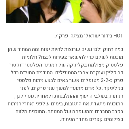
HOT בידור ישראלי מציגה: פרק 7.
כמה רחוק ילכו נשים שרוצות להיות יפות ומה המחיר שהן
מוכנות לשלם כדי להישאר צעירות לנצח? חלומות
פלסטיק מצולמת בקליניקה של המנתח הפלסטי דוקטור
דב קליין ועוקבת אחרי המטופלים. התוכנית מתעדת בכל
פרק כ-3-2 מטופלים אשר באים לבצע ניתוח פלסטי
בקליניקה. כל אדם מתועד למשך שני פרקים, לפני
הניתוח, בשלבי הייעוץ וההתלבטות, ולאחריו. נוסף לכך,
התוכנית מתעדת את התגובות, בימים שלפני ואחרי הניתוח
בקרב החברים והמשפחה של המנותח. התוכנית מלווה
בצילומים קצרים מחדר הניתוח.