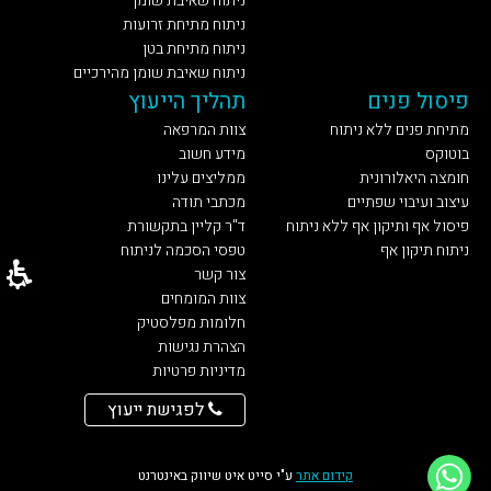
ניתוח שאיבת שומן
ניתוח מתיחת זרועות
ניתוח מתיחת בטן
ניתוח שאיבת שומן מהירכיים
פיסול פנים
תהליך הייעוץ
מתיחת פנים ללא ניתוח
צוות המרפאה
בוטוקס
מידע חשוב
חומצה היאלורונית
ממליצים עלינו
עיצוב ועיבוי שפתיים
מכתבי תודה
פיסול אף ותיקון אף ללא ניתוח
ד"ר קליין בתקשורת
ניתוח תיקון אף
טפסי הסכמה לניתוח
צור קשר
צוות המומחים
חלומות מפלסטיק
הצהרת נגישות
מדיניות פרטיות
לפגישת ייעוץ
קידום אתר
ע"י סייט איט שיווק באינטרנט