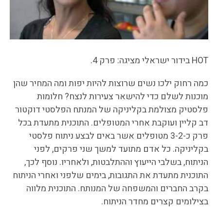
HOT בידור ישראלי מציגה: פרק 4.
כמה רחוק ילכו נשים שרוצות להיות יפות ומה המחיר שהן
מוכנות לשלם כדי להישאר צעירות לנצח? חלומות
פלסטיק מצולמת בקליניקה של המנתח הפלסטי דוקטור
דב קליין ועוקבת אחרי המטופלים. התוכנית מתעדת בכל
פרק כ-3-2 מטופלים אשר באים לבצע ניתוח פלסטי
בקליניקה. כל אדם מתועד למשך שני פרקים, לפני
הניתוח, בשלבי הייעוץ וההתלבטות, ולאחריו. נוסף לכך,
התוכנית מתעדת את התגובות, בימים שלפני ואחרי הניתוח
בקרב החברים והמשפחה של המנותח. התוכנית מלווה
בצילומים קצרים מחדר הניתוח.