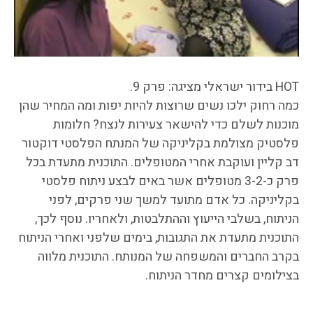
HOT בידור ישראלי מציגה: פרק 9.
כמה רחוק ילכו נשים שרוצות להיות יפות ומה המחיר שהן
מוכנות לשלם כדי להישאר צעירות לנצח? חלומות
פלסטיק מצולמת בקליניקה של המנתח הפלסטי דוקטור
דב קליין ועוקבת אחרי המטופלים. התוכנית מתעדת בכל
פרק כ-3-2 מטופלים אשר באים לבצע ניתוח פלסטי
בקליניקה. כל אדם מתועד למשך שני פרקים, לפני
הניתוח, בשלבי הייעוץ וההתלבטות, ולאחריו. נוסף לכך,
התוכנית מתעדת את התגובות, בימים שלפני ואחרי הניתוח
בקרב החברים והמשפחה של המנותח. התוכנית מלווה
בצילומים קצרים מחדר הניתוח.