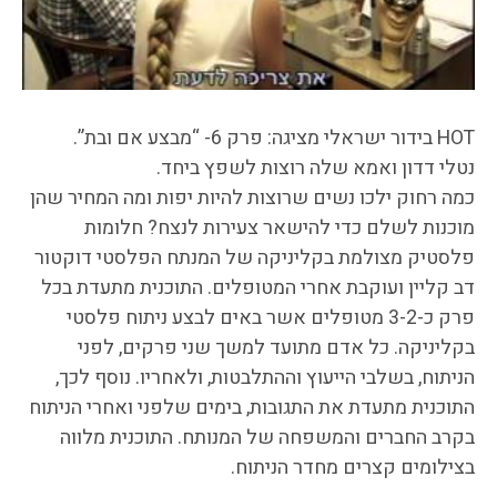
HOT בידור ישראלי מציגה: פרק 6- “מבצע אם ובת”.
נטלי דדון ואמא שלה רוצות לשפץ ביחד.
כמה רחוק ילכו נשים שרוצות להיות יפות ומה המחיר שהן
מוכנות לשלם כדי להישאר צעירות לנצח? חלומות
פלסטיק מצולמת בקליניקה של המנתח הפלסטי דוקטור
דב קליין ועוקבת אחרי המטופלים. התוכנית מתעדת בכל
פרק כ-3-2 מטופלים אשר באים לבצע ניתוח פלסטי
בקליניקה. כל אדם מתועד למשך שני פרקים, לפני
הניתוח, בשלבי הייעוץ וההתלבטות, ולאחריו. נוסף לכך,
התוכנית מתעדת את התגובות, בימים שלפני ואחרי הניתוח
בקרב החברים והמשפחה של המנותח. התוכנית מלווה
בצילומים קצרים מחדר הניתוח.