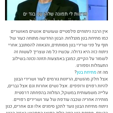
אין הרבה ניתוחים פלסטיים שעושים אנשים מאושרים
כמו מתיחת בטן מוצלחת. הבטן החדשה מתוחה כעור של
תוף על פני שרירי בטן מסותתים, והגאווה להסתובב אחרי
ניתוח כזה היא גדולה. עכשיו כל מה שצריך לעשות זה
לשמור על הקיים, כמובן באמצעות תזונה נכונה בשילוב
התעמלות וספורט.
מה זה
מתיחת בטן
?
אצל חלק מהנשים, הריונות גורמים לעור ושרירי הבטן
להיות רפוים ורופפים. אצל נשים אחרות וגם אצל גברים,
עלייה משמעותית במשקל, המלווה בהפחתה דרסטית
מותירה אחריה שכבה עודפת של עור ושרירים רפויים.
ניתוח מתיחת הבטן נועד לתקן סימנים אלו וגם אחרים, כגון