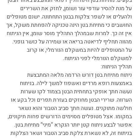
בקעים. מתיחת בטן הינה הליך רפואי המתבצע באזור הבטן
על מנת להסיר עודפי עור ושומן, לחזק את השרירים
ולהעלים או לשפר צלקות בבטן התחתונה. ישנם מטופלים
החושבים כי מתיחת בטן הינה טכניקה להפחתת משקל, אך
אין זה כך. למרות שבמהלך התהליך מוסר שומן, אין הניתוח
מהווה תחליף לדיאטה בריאה או שמירה על כושר גופני.
על המטופלים להיות במשקלם הנורמלי, או קרוב
למשקלם הנורמלי לפני הניתוח.
תהליך הניתוח:
ניתוח מתיחת בטן דורש הרדמה מלאה המתבצעת
באמצעות רופא מרדים ואשפוז למשך לילה. בניתוח
נעשה חתך אופקי בתחתית הבטן בצמוד לקו שערות
הערווה. שרירי הבטן מחוזקים בעזרת תפרים וכל בקע או
חולשה מתוקנים. נעשה חתך סביב הטבור והוא נשאר
במקומו. אצל מטופלים מסוימים הדורשים פחות תיקונים,
אפשר לבצע ניתוח קטן יותר הנקרא “מיני” מתיחת בטן.
בניתוח זה, לא נשארת צלקת סביב הטבור ושאר הצלקות