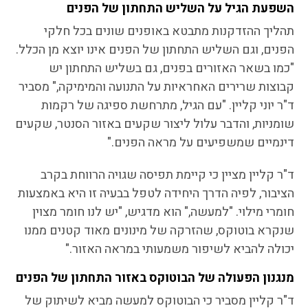
השפעת הגיל על השליש התחתון של הפנים
תהליך ההזדקנות מתבטא באופנים שונים בכל חלקי
הפנים, וגם השליש התחתון של הפנים אינו יוצא מן הכלל.
"כמו בשאר האזורים בפנים, גם בשליש התחתון יש
קבוצות שרירים האחראיות על התנועה והמימיקה," מסביר
ד"ר יוני קליין. "עם הגיל, מתרחשת ספיגה של רקמות
שומניות, והדבר עלול ליצור שקעים באזור הסנטר, שקעים
דינמיים שמשפיעים על מראה הפנים."
ד"ר קליין מציין כי קיימת תפיסה שגויה הרווחת בקרב
הציבור, לפיה הדרך היחידה לטפל בבעיה זו היא באמצעות
חומרי מילוי. "למעשה," הוא מדגיש, "יש לנו חומר מצוין
שנקרא בוטוקס, שהזרקה של מינונים מאוד קטנים ממנו
יכולה להביא לשיפור משמעותי במראה האזור."
מנגנון הפעולה של הבוטוקס באזור התחתון של הפנים
ד"ר קליין מסביר כי הבוטוקס למעשה מביא לשיתוק של