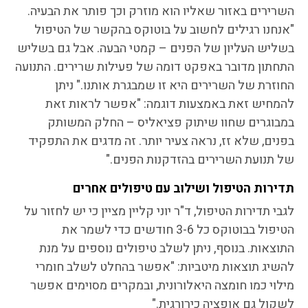
השרירים באזור שאליו הוא מוזרק וכך פותר את הבעיה.
"אנחנו רגילים לחשוב על בוטוקס בהקשר של הטיפול
בשליש העליון של הפנים – קמטי הבעה. אבל גם בשליש
התחתון מדובר באפקט דומה של פעילות שרירים. התנועה
החוזרת של השרירים היא זו שמבגרת אותנו." ניתן
להמחיש זאת באמצעות דוגמה: "אפשר לראות זאת
במבוגרים שחוו שיתוק פציאליס – החלק המשותק
בפנים, שלא זז, נראה צעיר יותר. זה מדגים את התפקיד
של תנועת השרירים בהזדקנות הפנים."
תדירות הטיפול ושילוב עם טיפולים אחרים
לגבי תדירות הטיפול, ד"ר יוני קליין מציין כי יש לחזור על
הטיפול בבוטוקס כל 3-6 חודשים כדי לשמר את
התוצאות. בנוסף, ניתן לשלב טיפולים נוספים על מנת
להשיג תוצאות מיטביות: "אפשר בהחלט לשלב חומרי
מילוי כמו חומצה היאלורונית, ובמקרים מסוימים אפשר
לשקול גם אופציה כירורגית."