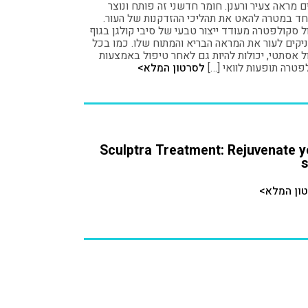
 מראה צעיר ורענן. חומר חדשני זה פותח ונוצר
חד במטרה להאט את תהליכי ההזדקנות של העור.
ל סקולפטרה מעודד ייצור טבעי של סיבי קולגן בגוף
יקים לעור את המראה הבריא והמתוח שלו. כמו בכל
ל אסתטי, יכולות להיות גם לאחר טיפול באמצעות
פטרה תופעות לוואי […]
לסרטון המלא>
Sculptra Treatment: Rejuvenate y
s
ון המלא>