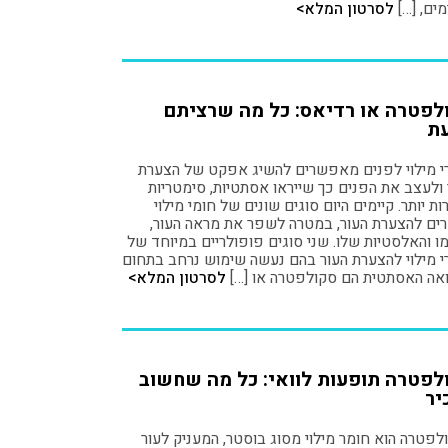
ים, […]
לסרטון המלא>
לפטרה או רדיאס: כל מה שרציתם
ת
י מילוי לפנים מאפשרים להשיג אפקט של הצערת
 ולעצב את הפנים כך שייראו אסתטיות, סימטריות
ות יותר. קיימים היום סוגים שונים של חומי מילוי
רים להצערת העור, במטרה לשפר את מראה העור,
ו והאלסטיות שלו. שני סוגים פופולריים במיוחד של
י מילוי להצערת העור בהם נעשה שימוש נרחב בתחום
אה האסתטית הם סקולפטרה או […]
לסרטון המלא>
לפטרה תופעות לוואי: כל מה שחשוב
יר
פטרה הוא חומר מילוי מסוג בוסטר, המעניק לעור