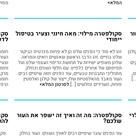
המלא>
מסוימ
ור
סקולפטרה מילוי: מאה חינני וצעיר בטיפול
סקו
ייחודי
לדע
לגן
זהו לא סוד כי הפנים שלנו הן לא פחות מכרטיס הביקור
חומר
שלנו בחיים. זהו הדבר הראשון שאנשים רואים והמראה
העור
ים
שלהן משפיע ישירות על תחושת הדימוי העצמי שלנו ועל
וצעיר
תפיסתם של אחרים כלפינו. עם חלוף השנים וכחלק
וחומ
ם,
מתהליכי התבגרות טבעיים, עור הפנים חווה שינויים רבים.
מרקמ
…]
העור מאבד מהאלסטיות שלו, ייצור של קולגן ואלסטין
חומר
פוחת, השרירים נחלשים […]
לסרטון המלא>
הרפו
רי
סקולפטרה: מה זה ואיך זה ישפר את העור
סקו
שלכם?
להכ
עור הפנים עובר שינויים רבים לאורך השנים. העור בחלק
סקול