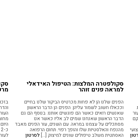
סקולפטרה המלצות: הטיפול האידאלי
סקו
למראה פנים זוהר
מרק
הפנים שלנו הן לא פחות מכרטיס הביקור שלנו בחיים
בזכו
וככאלו חשוב לשמור עליהן. הפנים הן הדבר הראשון
והדר
ור
שאנשים רואים כאשר הם פוגשים אותנו. בנוסף הם גם
העור
קם
הדבר הראשון שאנחנו שמים לב אליו כאשר אנו
מחומ
מסתכלים על עצמנו במראה. עם השנים, עור הפנים מאבד
היום
ועי
מהנפח והאלסטיות שלו והופך רפוי. תחום הרפואה
כ
טון
האסתטית משלב טיפולים שונים למיצוק […]
לסרטון
לעור