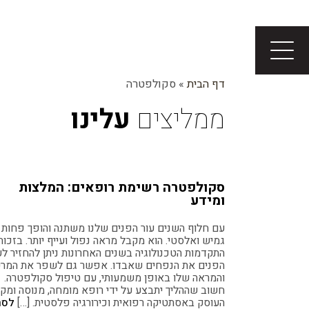
דף הבית
»
סקולפטרה
ממליצים
עלינו
סקולפטרה רשימת רופאים: המלצות
ומידע
עם חלוף השנים עור הפנים שלנו משתנה והופך פחות
גמיש ואלסטי. הוא מקבל מראה נפול ועייף יותר. בזכות
התקדמות הטכנולוגיה בשנים האחרונות ניתן להחזיר לע
הפנים את הנפחים שאבדו. אפשר גם לשפר את המר
והמראה שלו באופן משמעותי, עם טיפול סקולפטרה.
חשוב שההליך יתבצע על ידי רופא מומחה, מנוסה ומקצ
העוסק באסתטיקה רפואית וכירורגיה פלסטית. […]
לסר