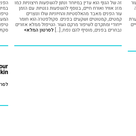
ור
זה של הגוף הוא עדין במיוחד ונתון להשפעות חיצוניות כמו
הפנים
מזג אוויר ואורח חיים, בנוסף להשפעות גנטיות. עם הזמן
במיו
עור הפנים מאבד מהאלסטיות והחיוניות שלו ונוצרים
טיפו
ערת
קמטים, קמטוטים ושקעים בפנים. סקולפטרה הוא חומר
המענ
ים
ייחודי ומתקדם לשיפור מרקם העור. הטיפול ממלא אזורים
טיפו
נבחרים בפנים, מוסיף להם נפח, […]
לסרטון המלא>
סקול
our
kin
לסרט