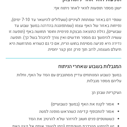
ישנן מספר תופעות לוואי לאחר ניתוח אף:
שטפי דם באזור שמתחת לעיניים (שעלולים להישאר עד 7-10 ימים),
נפיחות באזור של האף עצמו (שמתפוגגת בהדרגה במשך שבוע עד
שבועיים), נזלת כתוצאה מבצקת פנימית וחוסר תחושה באף (תופעה זו
עשויה להימשך גם מספר חודשים ואין צורך להיבהל בשל כך). תופעה
נדירה היא פגיעה מסוימת בחוש הריח, אם כי גם כשהיא מתרחשת היא
תיעלם מעצמה, לרוב תוך פרק זמן קצר יחסית.
המגבלות בשבוע שאחרי הניתוח
במשך כשבוע המנותחים עדיין מסתובבים עם הסד על האף, וחלות
עליהם מספר מגבלות.
העיקריות שבהן הן:
אסור לקנח את האף (במשך כשבועיים)
אסור להתכופף קדימה כשהראש מופנה למטה
כששוטפים פנים חשוב להיזהר שלא להרטיב את הסד
יש להימנע מהרכבת משקפיים (ניתן להשיב אותם אל קצה האף