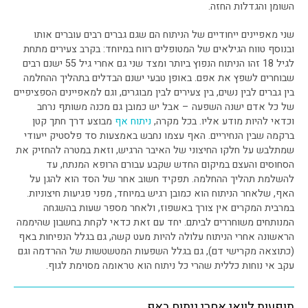
השומן והגדלות החזה.
שני מאפיינים ייחודיים של הניתוח הם שגם גברים רבים עוברים אותו
ובנוסף טווח הגילאים של המטופלים רווח במיוחד: בקרב צעירים מתחת
לגיל 18 זהו הניתוח הנפוץ ביותר ומצד שני גם אחרי גיל 55 ישנם רבים
שבוחרים לשפץ את אפם. באופן טבעי ישנם הבדלים בתהליך ההחלמה
בין גברים לבין נשים, בין צעירים לבין מבוגרים, וגם למאפיינים הספציפיים
של כל אדם ישנה השפעה – אבל יש כמובן גם מכנה משותף נרחב
וכדאי להיות מודע אליו. בכל מקרה,
ניתוח אף
מבוצע דרך חתך קטן
ברקמה שבין הנחיריים. האף עצמו נחבש באמצעות סד פלסטיק ייעודי
שמתלבש על חלקו החיצוני של האיבר הרגיש, וזאת במטרה להחזיק את
הסחוסים והעצם במיקום החדש שקבע עבורם הרופא המנתח, עד
להשלמת תהליך ההחלמה. תפקיד חשוב אחר של הסד הוא להגן על
האף, שלאחר הניתוח הוא כמובן רגיש במיוחד, מפני פגיעות חיצוניות.
במרבית המקרים אין צורך באשפוז, ולאחר מספר שעות בהשגחה
המנותחים משוחררים לביתם. יחד עם זאת כדאי לקחת בחשבון שהיממה
הראשונה אחרי הניתוח עלולה להיות מעט קשה, גם בגלל הנפיחות באף
(כתוצאה מקרישי דם), גם בגלל השפעות המטשטשות של ההרדמה וגם
עקב אי נוחות כללית שהרי כל ניתוח הוא טראומה מסוימת לגוף.
תופעות לוואי אחרי ניתוח באף