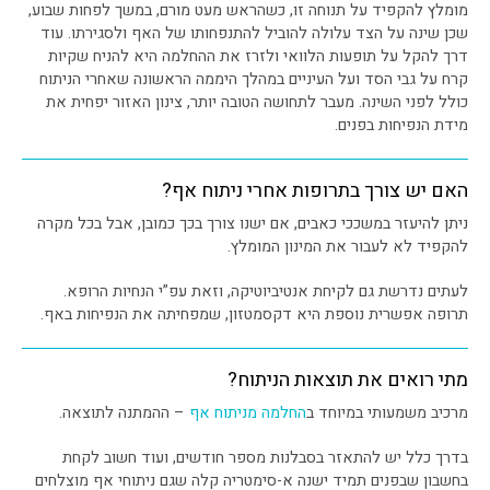
מומלץ להקפיד על תנוחה זו, כשהראש מעט מורם, במשך לפחות שבוע,
שכן שינה על הצד עלולה להוביל להתנפחותו של האף ולסגירתו. עוד
דרך להקל על תופעות הלוואי ולזרז את ההחלמה היא להניח שקיות
קרח על גבי הסד ועל העיניים במהלך היממה הראשונה שאחרי הניתוח
כולל לפני השינה. מעבר לתחושה הטובה יותר, צינון האזור יפחית את
מידת הנפיחות בפנים.
האם יש צורך בתרופות אחרי ניתוח אף?
ניתן להיעזר במשככי כאבים, אם ישנו צורך בכך כמובן, אבל בכל מקרה
להקפיד לא לעבור את המינון המומלץ.
לעתים נדרשת גם לקיחת אנטיביוטיקה, וזאת עפ”י הנחיות הרופא.
תרופה אפשרית נוספת היא דקסמטזון, שמפחיתה את הנפיחות באף.
מתי רואים את תוצאות הניתוח?
מרכיב משמעותי במיוחד ב
החלמה מניתוח אף
– ההמתנה לתוצאה.
בדרך כלל יש להתאזר בסבלנות מספר חודשים, ועוד חשוב לקחת
בחשבון שבפנים תמיד ישנה א-סימטריה קלה שגם ניתוחי אף מוצלחים