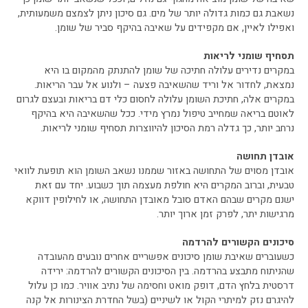
נשאבת גם כמות גדולה יותר של מים. גם סיכון ניתן לצמצם משמעותית,
ואפילו לאיין, אם מקפידים על שאיבה בהיקף סביר של שומן.
תסחיף שומני לריאות
במקרים נדירים עלולה חתיכה של שומן להתנתק מהמקום בו היא
נמצאת, לחדור אל וריד שהשאיבה פצעה – ולנוע אל עבר הריאות.
במקרים אלה, חתיכת השומן עלולה לחסום כלי דם בריאות ובעצם לגרום
לאוטם בריאה שמחייב טיפול נמרץ מידי. ככל שהשאיבה היא בהיקף
נרחב יותר, כך גדלה רמת הסיכון להיווצרות תסחיף שומני לריאות.
אובדן תחושה
אובדן מסוים של התחושה באזור שממנו נשאב השומן הוא תופעת לוואי
טבעית, וברוב המקרים היא חולפת מעצמה תוך כשבוע. יחד עם זאת
ישנם מקרים שבהם האדם סובל מאובדן התחושה, או לחילופין דווקא
מרגישות יתר, לפרק זמן ארוך יותר.
סיכונים הקשורים להרדמה
כשעוברים שאיבת שומן סיכונים אפשריים אחרים נובעים מהעובדה
שהניתוח מתבצע בהרדמה. בין הסיכונים הקשורים להרדמה: ירידה
דרסטית בלחץ הדם, דופק מואט וחסימה של נתיב אוויר. כמו כן עלול
להיגרם נזק למיתרי הקול או לשיניים (בשל החדרת הצינורות אל קנה