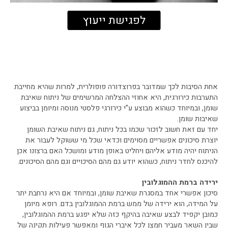
לפגישת ייעוץ
אחת הסיבות לכך שמדובר בפרוצדורה פופולרית, למרות שהיא מחייבת
התערבות כירורגית, היא אחוזי ההצלחה המרשימים של ניתוח שאיבת
שומן, ובמיוחד כשהוא מבוצע ע”י כירורגי פלסטי מנוסה ומיומן בביצוע
שאיבות שומן.
יחד עם זאת חשוב לזכור שכמו בכל ניתוח, גם ניתוח שאיבת השומן
יוצרת סיכונים אפשריים מסוימים וכדאי שכל מי ששוקל לעבור את
הניתוח יהיה מודע אליהם ויחליט באופן מודע ומושכל האם ברצונו אכן
להיכנס לחדר ניתוח, כשהוא יודע גם מהם הסיכויים וגם מהם הסיכונים.
ירידה ברמת ההמוגלובין
סיכון אפשרי אחד במסגרת שאיבת שומן, ובמיוחד אם היא נרחבת יתר
על המידה, הוא ירידה של ממש ברמת ההמוגלובין בדם. רופא מיומן
כמובן יקפיד לבצע שאיבה בהיקף כזה שלא יפגע ברמת ההמוגלובין,
שבין השאר מעביר חמצן לכל איברי הגוף ומאפשר פעילות תקינה של