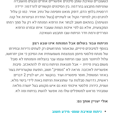
כשעוברים שאיבת שומן סיכונים אפשריים אחרים נובעים מהעובדה
שהניתוח מתבצע בהרדמה. בין הסיכונים הקשורים להרדמה: ירידה
דרסטית בלחץ הדם, דופק מואט וחסימה של נתיב אוויר. כמו כן עלול
להיגרם נזק למיתרי הקול או לשיניים (בשל החדרת הצינורות אל קנה
הנשימה). בהתאם חשוב לבחור את הרופא המנתח לא רק על סמך רמתו
המקצועית, אלא גם לפי איכות הצוות שעובד איתו ובפרט הרופא
המרדים ורמת חדר הניתוח שבו תתבצע השאיבה.
הניתוח עבור בשלום אבל המנותח אינו שבע רצון
בנוסף לסיבוכים פיזיים, שכאמור מתרחשים רק לעתים נדירות ובחירתו
של מנתח פלסטי מיומן מצמצמת משמעותית את הסיכון כי אכן יתרחשו,
עלול להיווצר מצב שבו הניתוח עצמו עבר בהצלחה והמנותח לא סובל
משום בעיה פיזית – אבל תוצאות הניתוח גרמו לו להתאכזב. סיבות
אפשריות לאכזבה: מראה לא “מספיק” חטוב, הופעת שקערוריות בעור
באזור המטופל, חוסר סימטריה ועוד. בהקשר זה, יש לציין 2 דברים:
ראשית, נדרשת סבלנות עד שתוצאות הניתוח באות לידי ביטוי מלא;
ושנית, כירורג פלסטי איכותי הוא גם איש מקצוע בעל יושרה מלאה
שמבהיר מראש למטופלים שלו מה אפשר להשיג בניתוח ומה לא.
אולי יעניין אותך גם:
ניתוח שאיבת שומן- מידע חשוב