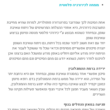
מומחה לכירורגיה פלסטית
אחת הסיבות לכך שמדובר בפרוצדורה פופולרית, למרות שהיא מחייבת
התערבות כירורגית, היא אחוזי ההצלחה המרשימים של ניתוח שאיבת
שומן, ובמיוחד כשהוא מבוצע ע”י כירורגי פלסטי מנוסה ומיומן בביצוע
שאיבות שומן.
יחד עם זאת חשוב לזכור שכמו בכל ניתוח, גם ניתוח שאיבת השומן
יוצרת סיכונים אפשריים מסוימים וכדאי שכל מי ששוקל לעבור את
הניתוח יהיה מודע אליהם ויחליט באופן מודע ומושכל האם ברצונו אכן
להיכנס לחדר ניתוח, כשהוא יודע גם מהם הסיכויים וגם מהם הסיכונים.
ירידה ברמת ההמוגלובין
סיכון אפשרי אחד במסגרת שאיבת שומן, ובמיוחד אם היא נרחבת יתר
על המידה, הוא ירידה של ממש ברמת ההמוגלובין בדם. רופא מיומן
כמובן יקפיד לבצע שאיבה בהיקף כזה שלא יפגע ברמת ההמוגלובין,
שבין השאר מעביר חמצן לכל איברי הגוף ומאפשר פעילות תקינה של
השרירים.
פגיעה במאזן הנוזלים בגוף
שאיבה של שומן מוציאה מהגוף גם נוזלים, וככל שנשאב יותר שומן כך