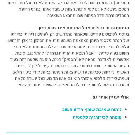
הנשימה). בהתאם חשוב לבחור את הרופא המנתח לא רק על סמך רמתו
המקצועית, אלא גם לפי איכות הצוות שעובד איתו ובפרט הרופא
המרדים ורמת חדר הניתוח שבו תתבצע השאיבה.
הניתוח עבור בשלום אבל המנותח אינו שבע רצון
בנוסף לסיבוכים פיזיים, שכאמור מתרחשים רק לעתים נדירות ובחירתו
של מנתח פלסטי מיומן מצמצמת משמעותית את הסיכון כי אכן יתרחשו,
עלול להיווצר מצב שבו הניתוח עצמו עבר בהצלחה והמנותח לא סובל
משום בעיה פיזית – אבל תוצאות הניתוח גרמו לו להתאכזב. סיבות
אפשריות לאכזבה: מראה לא “מספיק” חטוב, הופעת שקערוריות בעור
באזור המטופל, חוסר סימטריה ועוד. בהקשר זה, יש לציין 2 דברים:
ראשית, נדרשת סבלנות עד שתוצאות הניתוח באות לידי ביטוי מלא;
ושנית, כירורג פלסטי איכותי הוא גם איש מקצוע בעל יושרה מלאה
שמבהיר מראש למטופלים שלו מה אפשר להשיג בניתוח ומה לא.
אולי יעניין אותך גם:
ניתוח שאיבת שומן- מידע חשוב
מומחה לכירורגיה פלסטית