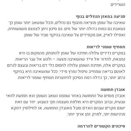
השרירים.
פגיעה במאזן הנוזלים בגוף
שאיבה של שומן מוציאה מהגוף גם נוזלים, וככל שנשאב יותר שומן כך
נשאבת גם כמות גדולה יותר של מים. גם סיכון ניתן לצמצם משמעותית,
ואפילו לאיין, אם מקפידים על שאיבה בהיקף סביר של שומן.
תסחיף שומני לריאות
במקרים נדירים עלולה חתיכה של שומן להתנתק מהמקום בו היא
נמצאת, לחדור אל וריד שהשאיבה פצעה – ולנוע אל עבר הריאות.
במקרים אלה, חתיכת השומן עלולה לחסום כלי דם בריאות ובעצם לגרום
לאוטם בריאה שמחייב טיפול נמרץ מידי. ככל שהשאיבה היא בהיקף
נרחב יותר, כך גדלה רמת הסיכון להיווצרות תסחיף שומני לריאות.
אובדן תחושה
אובדן מסוים של התחושה באזור שממנו נשאב השומן הוא תופעת לוואי
טבעית, וברוב המקרים היא חולפת מעצמה תוך כשבוע. יחד עם זאת
ישנם מקרים שבהם האדם סובל מאובדן התחושה, או לחילופין דווקא
מרגישות יתר, לפרק זמן ארוך יותר.
סיכונים הקשורים להרדמה