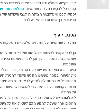
איש מקצוע מעולה וגם כזה שמתאים לצרכים הספציפ
קודם כל לבקש המלצות אותנטיות.
המלצות ממי שע
יספקו לכם אינדיקציה מצוינת הן לגבי היכולות של 
הכירורגי, כך שתדעו מה מצפה לכם.
מפגש ייעוץ
המלצות אותנטיות על מנתחים פלסטיים מספקות אינ
הן לגבי הקשב לרצונות ולחלומות של כל מטופל ומ
שמשתקפת בתכנון ההליך והן לגבי המיומנות הכירור
התוכניות.
הצעד הבא הוא מפגש ייעוץ עם הרופא, שבו תוכלו ל
את הניתוח. בנוסף משמש מפגש הייעוץ למטרה חשו
מהמטופל או המטופלת לספק לו אינפורמציה חיונית 
תרופות קבועות ועוד, וזאת כדי להבטיח שהניתוח ה
על המידה.
לא להתבייש לשאול-
כדאי להשאיר מחוץ לקליניקה
מחסום אחר שעלול למנוע מכם לשאול את כל השאלו