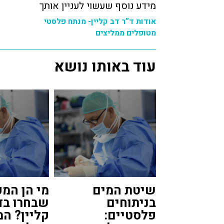
מידע נוסף שעשוי לעניין אותך
אודות ד”ר דב קליין- מנתח פלסטי
מטופלים ממליצים
עוד באותו נושא
שיטת המים
מי הן המ
בניתוחים
שבחרו בד
פלסטיים:
קליין? ה