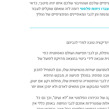
יים שלכם ושהחיבור שלכם איתו יהיה מיטבי, כדאי
ברו ניתוח פלסטי
דומה לזה שאתם שוקלים לעבור
המנתח והן לגבי המאפיינים הספציפיים של ההליך
דיקציה טובה למדי לגביהם.
טופלת, הן לגבי תפישת העולם האסתטית כפי
גית שבאה לידי ביטוי בהוצאה מדויקת לפועל של
התרשם ישירות מהאישיות שלו, וגם להתחיל לתכנן
בה נוספת: במהלך פגישה זו, מבקש הרופא
לגבי ההיסטוריה הרפואית שלו, מחלות רקע אם ישנן,
פלסטי המבוקש אכן מתאים לאדם ולא יסכן אותו יתר
 של הכירורג הפלסטי את “לא נעים”, וכך גם כל
ת שמטרידות אתכם לגבי הניתוח. באופן כללי אין