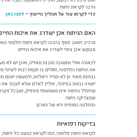
שום סיבה לא לבקש, ואפילו להתעקש, לקבל את כל ה
הדבר לקראת ניתוח.
כדי לקרוא עוד על תהליך הייעוץ –
לחצו כאן
האם הניתוח אכן ישדרג את איכות החיים
מרכיב חשוב נוסף בהכנה לקראת ניתוח פלסטי הוא
מבוקש אכן צפוי לשדרג את איכות החיים.
לכאורה אולי התשובה מובנת מאליה, ואכן יש לא 
את הניתוח הפלסטי, ותולים בו תקוות רבות לשינוי 
גבוהות מאוד הן לא תמיד ריאליות, ולמעשה ישנם מ
יושרה גבוהה במיוחד, ימליץ לאדם שלא לעבור את 
שיחולל הניתוח אינו משמעותי מספיק, ושבכל מקרה 
שמצדיקה ניתוח.
ההחלטה הסופית היא של האדם.
בדיקות רפואיות
לקראת ניתוח פלסטי, כמו לקראת כמעט כל ניתוח, נ