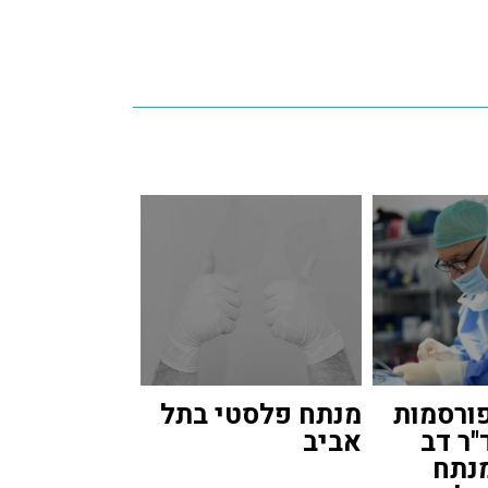
פורסמות
מנתח פלסטי בתל
"ר דב
אביב
מנתח