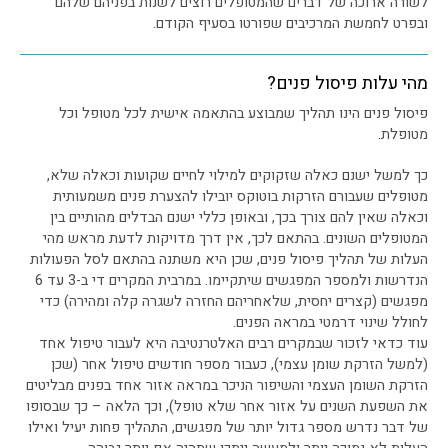
לשורה ארוכה של דברים שהמטופלים רוצים לשנות בפניהם שלהם
ובפרט לחמשת המרכיבים שפורטו בסעיף הקודם.
מהי עלות פיסול פנים?
פיסול פנים הינו תהליך שמבוצע בהתאמה אישית לכל מטופל וכל
מטופלת.
כך למשל ישנם כאלה שזקוקים למילוי לחיים שקועות וכאלה שלא,
מטופלים שעבורם הזרקות בוטוקס יובילו להצערת פנים משמעותית
וכאלה שאין להם צורך בכך, ובאופן כללי ישנם הבדלים מהותיים בין
המטופלים השונים. בהתאם לכך, אין דרך מדויקות לדעת מראש מהי
העלות של תהליך פיסול פנים, שכן היא משתנה בהתאם לסל הפעולות
הנדרשות ולמספר המפגשים שיתקיימו. במרבית המקרים די ב-3 עד 6
מפגשים (קצרים יחסית, שלאחריהם החזרה לשגרה קלה ומהירה) כדי
לחולל שינוי דרמטי במראה הפנים.
עוד כדאי לזכור שבמקרים רבים האלטרנטיבה היא לעבור טיפול אחד
(למשל הזרקת שומן עצמי), כעבור מספר חודשים טיפול אחר (שכן
הזרקת השומן העצמי והשיפור הניכר במראה אזור אחד בפנים מבליטים
את השפעת השנים על אזור אחר שלא טופל), וכך הלאה – כך שבסופו
של דבר נדרש מספר גדול יותר של מפגשים, התהליך פחות יעיל ואילו