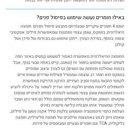
העלות לא נמוכה יותר ולמעשה ייתכן שתהיה אף יותר גבוהה.
באילו חומרים נעשה שימוש בפיסול פנים?
ישנם 4 חומרים עיקריים שבעזרתם מתבצע פיסול הפנים: חומצה
היאלרונית, בוטוקס, שומן עצמי וחומצות שמאפשרות פילינג אפקטיבי
ובטוח. בנוסף, במידת הצורך, ייתכן שימוש גם בנגזרות של סידן ושל
קולגן.
החומצה ההיאלרונית מאפשרת כאמור לטשטש קמטים באזור הפה.
לעתים ייעשה שימוש בחומר זה (שאגב, קיים באופו טבעי בגוף, אבל
בכמות שהולכת ופוחתת עם השנים) גם לצורך עיצוב שפתיים.
בוטוקס הוא חומר רב עוצמה שמנטרל פעילות שרירים שאחראיים
לקמטי ההבעה במצח וסביב העיניים. הזרקה מדויקת מאפשרת
למטופלים ליהנות מפנים חלקות יותר ועדיין לשמור על היכולת להביע
רגשות ותחושות.שומן עצמי משמש להחזרת נפחים לאזורים שהפכו
שקועים. השומן, שנלקח מהמטופלים עצמם, כולל גם תאי גזע ועובר
תהליך שמעשיר אותו ומבטיח קליטה מיטבית בפנים.
העלמת כתמי פיגמנטציה וטשטוש צלקות כולל אקנה נשען על פילינג,
שאותו ניתן לבצע באמצעות שילובים של חומצה סליצילית, חומצה
גליקולית, TCA וגם חומרים טבעיים המבוססים על פירות.