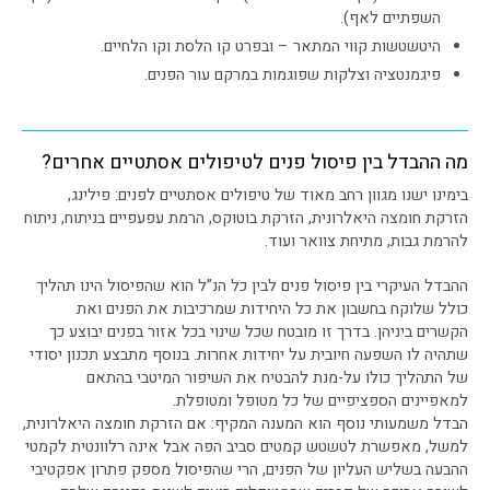
השפתיים לאף).
היטשטשות קווי המתאר – ובפרט קו הלסת וקו הלחיים.
פיגמנטציה וצלקות שפוגמות במרקם עור הפנים.
מה ההבדל בין פיסול פנים לטיפולים אסתטיים אחרים?
בימינו ישנו מגוון רחב מאוד של טיפולים אסתטיים לפנים: פילינג,
הזרקת חומצה היאלרונית, הזרקת בוטוקס, הרמת עפעפיים בניתוח, ניתוח
להרמת גבות, מתיחת צוואר ועוד.
ההבדל העיקרי בין פיסול פנים לבין כל הנ”ל הוא שהפיסול הינו תהליך
כולל שלוקח בחשבון את כל היחידות שמרכיבות את הפנים ואת
הקשרים ביניהן. בדרך זו מובטח שכל שינוי בכל אזור בפנים יבוצע כך
שתהיה לו השפעה חיובית על יחידות אחרות. בנוסף מתבצע תכנון יסודי
של התהליך כולו על-מנת להבטיח את השיפור המיטבי בהתאם
למאפיינים הספציפיים של כל מטופל ומטופלת.
הבדל משמעותי נוסף הוא המענה המקיף: אם הזרקת חומצה היאלרונית,
למשל, מאפשרת לטשטש קמטים סביב הפה אבל אינה רלוונטית לקמטי
ההבעה בשליש העליון של הפנים, הרי שהפיסול מספק פתרון אפקטיבי