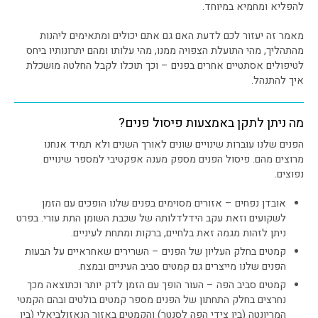
להפליא ומחמיא במיוחד.
מאמר זה יעזור לכם לדעת האם גם אתם יכולים ומתאימים ליהנות
מהתהליך, מהי התועלת הצפויה ממנו, מהי עלותו ומהם יתרונותיו ביחס
לטיפולים אסתטיים אחרים בפנים – וכך תוכלו לקבל החלטה מושכלת
איך להתנהל.
מה ניתן לתקן באמצעות פיסול פנים?
הפנים שלנו עוברות שינויים שונים לאורך השנים ולא תמיד אנחנו
מרוצים מהם. פיסול הפנים מספק מענה אפקטיבי למספר שינויים
נפוצים.
אובדן נפחים – אזורים מסוימים בפנים שלנו הופכים עם הזמן
לשקועים וזאת עקב הידלדלותה של שכבת השומן התת עורי. בפרט
ניתן לזהות מגמה זאת בלחיים, ברקות ומתחת לעיניים.
קמטים בחלק העליון של הפנים – השרירים שאחראיים על הבעות
הפנים שלנו מייצרים גם קמטים סביב העיניים ובמצח.
קמטים סביב הפה – העור הופך עם הזמן לדק יותר וכתוצאה מכך
נחרצים בחלק התחתון של הפנים מספר קמטים בולטים ובהם הקמטי
המריונטה (בין צידי הפה לסנטר) והקמטים באזור הנאזולביאלי (בין