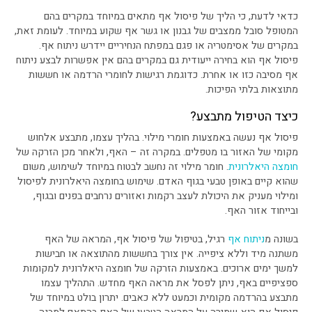
כדאי לדעת, כי הליך של פיסול אף מתאים במיוחד במקרים בהם
המטופל סובל ממצבים של גבנון או גשר אף שקוע במיוחד. לעומת זאת,
במקרים של אסימטריה או פגם במפתח הנחיריים יידרש ניתוח אף.
פיסול אף הוא בחירה ייעודית גם במקרים בהם אין אפשרות לבצע ניתוח
אף מסיבה כזו או אחרת. כדוגמת רגישות לחומרי הרדמה או חששות
מתוצאות בלתי הפיכות.
כיצד הטיפול מתבצע?
פיסול אף נעשה באמצעות חומרי מילוי. בהליך עצמו, מתבצע אלחוש
מקומי של האזור בו מטפלים. במקרה זה – האף, ולאחר מכן הזרקה של
חומצה היאלרונית
. חומר מילוי זה נחשב לבטוח במיוחד לשימוש, משום
שהוא קיים באופן טבעי בגוף האדם. שימוש בחומצה היאלרונית לפיסול
ומילוי מעניק את היכולת לעצב רקמות ואזורים נרחבים בפנים ובגוף,
ובייחוד אזור האף.
בשונה מ
ניתוח אף
רגיל, בטיפול של פיסול אף, המראה של האף
משתנה מיד וללא ציפייה. אין צורך בחששות מהתוצאה או חבישות
למשך ימים ארוכים. באמצעות הזרקה של חומצה היאלרונית למקומות
ספציפיים באף, ניתן לפסל את מראה האף מחדש. התהליך עצמו
מתבצע בהרדמה מקומית וכמעט ללא כאבים. יתרון בולט במיוחד של