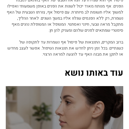
פיסול אף הוא שמירה על המראה הטבעי של האף בהתאם למבנה
הפנים. אף מנותח מאוד יכול לשנות את הפנים באופן משמעותי ואפילו
למשוך אליו תשומת לב מיותרת. עם פיסול אף, צורתו הטבעית של האף
נשמרת, רק ללא הפגמים שנלוו אליו במשך השנים. לאחר ההליך,
מתקבל מראה טבעי, חינני ואסתטי. המטופל או המטופלת נהנים מאף
סימטרי שמתאים לפנים שלהם ומעניק להן חן.
ברוב המקרים, התוצאות של פיסול אף נשמרות עד לתקופה של
כשנתיים. בכל זמן ניתן לחדש את תוצאות הטיפול. אפשר לעצב מחדש
או לתקן את מבנה האף עד להגעה למראה הרצוי.
עוד באותו נושא