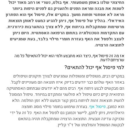
החיצוני שלנו באופן משמעותי. אף בולט, נשרי או רחב מאוד יכול
לשנות את מבנה ומראה הפנים ולהעניק גם לפנים היפות ביותר
מראה לא אסתטי ופחות מושך. במקרים אלו, פיסול אף הוא הפתרון
האידאלי. בהליך של פיסול אף, ניתן להגיע כמעט לאותן תוצאות
מרשימות שמתקבלות בניתוח אף, ללא צורך בהתערבות כירורגית.
עם התקדמות הטכנולוגיה בתחום הרפואה האסתטית. היום ניתן
לעצב ולפסל את האף בעזרת חומרי מילוי בלבד, בעת שמגיעים
לתוצאה הרצויה.
אז מה זה פיסול אף, כיצד הוא מתבצע ולמי הוא יכול להתאים? כל מה
שרציתם לדעת.
למי פיסול אף יכול להתאים?
במקרים רבים, מטופלים ומטופלות שמגיעים לצורך תיקונים וטיפולים
באזור האף שלהם כבר יודעים בדיוק איזו תוצאה הם מעוניינים לקבל.
הם מבקשים לבצע ניתוח אף. רבים מהם לא יודעים שבתחום האסתטיקה
הרפואית קיים כיום טיפול לא פולשני ומתקדם במיוחד. טיפול המסוגל
להשיג תוצאות זהות לניתוח בזמן קצר וכמעט ללא זמן החלמה. הלא
הוא כמובן,
פיסול אף
. בעזרת שימוש בחומר מילוי מסוג חומצה
היאלרונית, ניתן לתקן, ליישר וכמובן גם לפסל את האף. כל זה על ידי
טכניקה עדינה וטבעית. התוצאה הרצויה שמתקבלת תהיה בהתאם
לבקשת המטופל והמלצתו של ד"ר קליין.