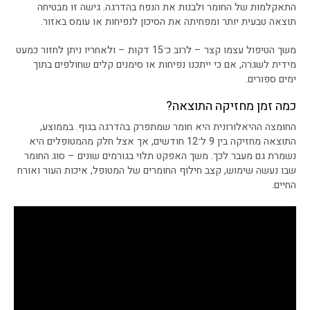
התאקלמות של החומר ולבנות את הנפח בהדרגה. גישה זו מבטיחה
תוצאה טבעית יותר ומפחיתה את הסיכון לנפיחות או עומס באזור.
משך הטיפול עצמו קצר – לרוב כ־15 דקות – ולאחריו ניתן לחזור כמעט
מידית לשגרה, אם כי ייתכנו נפיחות או סימנים קלים שחולפים בתוך
ימים ספורים.
כמה זמן מחזיקה התוצאה?
החומצה ההיאלורונית היא חומר שמתפרק בהדרגה בגוף. בממוצע,
התוצאה מחזיקה בין 9 ל־12 חודשים, אך אצל חלק מהמטופלים היא
נשמרת גם מעבר לכך. משך האפקט תלוי בגורמים שונים – סוג החומר
שבו נעשה שימוש, קצב חילוף החומרים של המטופל, איכות העור ואורח
החיים.