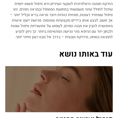
הזרקת חומצה היאלורונית לשקעי העיניים היא טיפול פשוט יחסית
שיכול לחולל שינוי משמעותי בתחושת המטופל ובמראה הפנים. זהו
טיפול שמחזיר רעננות, מפחית כהויות ויוצר מראה בריא וקליל יותר –
אך חשוב לבצע אותו בידיים מקצועיות ומנוסות. פגישת ייעוץ אישית
מאפשרת להבין את מבנה הפנים, לשמוע על אפשרויות טיפול שונות
ולבחון יחד עם הרופא מהי הגישה המתאימה ביותר. כך ניתן להגיע
לתוצאה בטוחה, מדויקת וטבעית – בדרך אל מבט רענן וחיוני יותר.
עוד באותו נושא