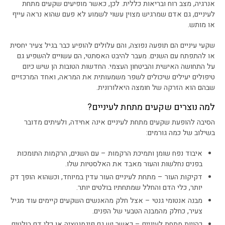
אנרגיה, מצב רוח ובריאות כללית. לכן, כאשר מופיעים שקעים מתחת
לעיניים, גם אדם שמרגיש מצוין עשוי לשמוע לא פעם שהוא נראה עייף
או מותש.
שקעי עיניים הם תופעה נפוצה, והם עלולים להופיע כבר בגיל צעיר יחסית
או להתפתח עם השנים. מעבר להיבט האסתטי, הם עשויים להשפיע גם
על התחושה האישית והביטחון העצמי. החדשות הטובות הן שיש כיום
טיפולים יעילים שיכולים לשפר משמעותית את המראה, ואחד המרכזיים
שבהם הוא הזרקה של חומצה היאלורונית.
למה נוצרים שקעים מתחת לעיניים?
הסיבה להופעת שקעים מתחת לעיניים אינה אחידה, ולעיתים מדובר
בשילוב של כמה גורמים:
איבוד נפח שומן ותמיכת הרקמות – עם השנים, הרקמות התומכות
בפנים נחלשות והעור מאבד את האלסטיות שלו.
דקיקות העור – מתחת לעיניים העור עדין במיוחד, וכשהוא הופך דק
יותר, כלי הדם והחלל שמתחתיו בולטים יותר.
מבנה אנטומי גנטי – אצל חלק מהאנשים השקעים קיימים עוד מגיל
צעיר, כחלק מהמבנה הטבעי של הפנים.
כהויות מתחת לעיניים – כאשר יש גם פיגמנטציה או כלי דם בולטים,