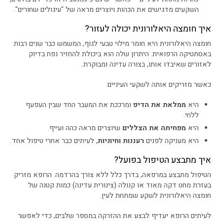
השקעים מדגישים את הכהות ויוצרים מראה של "עיגולים שחורים".
איך חומצה היאלורונית יכולה לעזור?
חומצה היאלורונית היא חומר מילוי טבעי לגוף, המשמש כבר שנים רבות
באסתטיקה הרפואית. היתרון שלה הוא ביכולת להחזיר נפח בדיוק
לאזורים שאיבדו אותו, בצורה עדינה ומבוקרת.
כאשר מזריקים אותה לשקעי העיניים:
היא
ממלאת את הדיפ
ומרככת את המעבר החד שבין העפעף
ללחי.
היא
מפחיתה את הצללים
שיוצרים מראה כהה ועייף.
היא מעניקה לפנים
רעננות וחיוניות
, לעיתים כבר אחרי טיפול אחד.
איך מתבצע הטיפול בפועל?
הטיפול מתבצע במרפאה, בדרך כלל ללא צורך בהרדמה. הרופא מזריק
בעזרת מחט דקה מאוד או קנולה (צינורית עדינה) כמות קטנה של
חומצה היאלורונית לשקע שמתחת לעין.
לעיתים הרופא יעדיף לבצע את ההזרקה במספר שלבים, כדי לאפשר