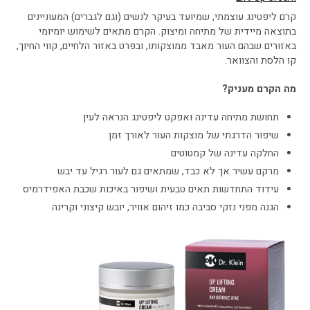
קרם ליפטינג עוצמתי, שמיועד בעיקר לנשים (וגם לגברים) המעוניינים
בתוצאה מיידית של מתיחה ומיצוק. הקרם מתאים לשימוש יומיומי
באזורים שבהם העור מאבד ממוצקותו, ובפרט באזור הלחיים, קווי החיוך,
קו הלסת והצוואר.
מה הקרם מעניק?
תחושת מתיחה עדינה ואפקט ליפטינג הנראה לעין
שיפור הדרגתי של מוצקות העור לאורך זמן
החלקה עדינה של קמטוטים
מרקם עשיר אך לא כבד, שמתאים גם לעור רגיל עד יבש
עידוד התחדשות תאים טבעית ושיפור באיכות שכבת האפידרמיס
הגנה מפני נזקי סביבה כמו זיהום אוויר, יובש קיצוני וקרינה