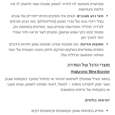
ממוזערת מאפשר לה לחדור לעומק שכבות העור ולהשיב לו את
הלחות והגמישות.
תאי גזע מענבים
: תאים אלו מופקים מזנים ייחודיים של ענבים
בעלי ריכוז גבוה של נוגדי חמצון (פוליפנולים). תאי הגזע תורמים
לעידוד תהליכי התחדשות טבעיים בעור, מסייעים בהפחתת נזק
חמצוני (כמו נזקי שמש ועישון), ומקנים לעור מראה חיוני ועמיד
יותר לאורך זמן.
חומצות מזינות
: כמו חומצות אמינו, חומצות שומן חיוניות ורכיבים
נוספים שמסייעים בשיקום המרקם, חיזוק ההגנה הטבעית של העור
ושיפור התחושה הכללית שלו.
מוצרי הדגל של הסדרה:
Hyaluronic Wine Booster
בוסטר פעיל שמומלץ לשימוש יומיומי או כטיפול ממוקד בתקופות שבהן
העור זקוק לתמיכה נוספת – למשל, לאחר חשיפה לשמש, עונות מעבר,
או בתקופות של עייפות מתמשכת.
יתרונות בולטים:
מסייע בהפחתת עומק הקמטוטים וקימטוטים דקים