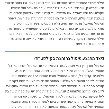
מילוי ייעודי המעודד ייצור מחודש של סיבי קולגן בעור. זהו חומר חדשני
טבעי לחלוטין, שהרכבו חומצה פולילקטית. עיקר הפעולה של חומצת
סקולפטרה היא לעודד את היצירה של קולגן וסיבי אלסטין הנמצאים
בשכבת העור שלנו, ואחראים על האלסטיות והחיוניות של העור. לאחר
הטיפול מתקבל מראה עור פנים חלק מקמטים, צעיר ורענן. הטיפול
מתאים לנשים וגברים כאחד, בגילאים 30 פלוס, שמעוניינים לשפר את
מראה עור הפנים שלהם. כדאי לדעת, כי חומצת סקולפטרה הוא חומר
מילוי המיועד בעיקר לשימוש באזור הפנים, צוואר, ידיים, זרועות, סביב
אזור הטבור, גב, וישבן.
כיצד מתבצע טיפול בחומצת סקולפטרה?
הטיפול אורך בין חצי שעה לשעה בהתאם לאזור הטיפול ומצבו של כל
מטופל. ההליך מתבצע על ידי מומחה לרפואה אסתטית וכירורגיה
פלסטית. קודם כל, הרופא המטפל מורח משחת הרדמה ומחטא את
האזור. לאחר שהאזור מאולחש, החומר מוזרק באמצעות מחט דקה או
קנולה מתחת לעור. הטיפול דורש מספר סריות על מנת שיהיה אפקטיבי.
לרוב הוא מורכב מלפחות 2 פגישות טיפוליות בהפרש של לפחות של בין
ל-6 שבועות בין אחת לשנייה. לאחר הטיפול, יש לעסות את האזור
המוזרק במשך 5 ימים, כמה פעמים ביום למשך מספר דקות. התוצאה
הסופית של הטיפול ניכרת מספר שבועות לאחר ההזרקה והטיפולים.