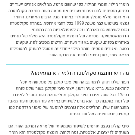
חומרי מילוי. חומרי המילוי, כפי שהשם מרמז, ממלאים אזורים ייעודיים
בפנים, מוסיפים להם נפח ומצעירים את מראה העור. חומצת סקולפטרה
הוא חומר מילוי מומלץ ופופולרי במיוחד מבין הרבים האחרים. החומר
נמצא בשימוש כבר משנת 1999 בכל רחבי אירופה. במהרה סקולפטרה
נכנס לשימוש גם בארה"ב וזכה לפופולאריות רבה בתחומי
הדרמואסתטיקה. מטרתה של חומצת סקולפטרה היא מילוי של נפחים
באזורים בפנים, שקעים באזור העיניים, חריצים מסביב לפה, שקעים
בסטר, ואזורים נוספים. חומר מילוי ייחודי זה מסוגל להעניק למטופלים
מראה צעיר, רענן וחינני ולשפר את מרקם העור.
מה היא חומצת סקולפטרה ולמי היא מתאימה?
העור שלנו זקוק לרמה גבוהה של סיבי קולגן על מנת שהוא יוכל
להראות טבעי, בריא צעיר ורענן. ייצור סיבי הקולגן בעור שלנו פוחת
בכ-1% בכל שנה. איבוד סיבי הקולגן מחליש את העור ומוביל לאיבוד
של נפח. בעקבות כך, הוא גורם לשינויים במראה עור הפנים והעור מאבד
מהגמישות שלו. תהליכים אלה גורמים להופעה של סימני הזדקנות כמו
קמטים, יובש וצניחה של עור הפנים.
סיבי קולגן בעצם תורמים לשיפור משמעותי של מראה ומרקם העור. הם
מעניקים לו יציבות, אלסטיות, נפח ולחות. חומצת סקולפטרה הוא חומר