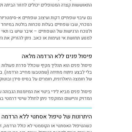
התאוששות קצרה המטופלים יכולים לחזור הביתה ולש
גם עיבוי שפתיים דקות ועיצוב שפתיים א-סימטריות
הנוכחי, שבו שפתיים בעלות נוכחות בולטת במיוחד 
ולנוכח הרגישות של השפתיים – איבר שיש בו תאי
למנוע תחושת אי נעימות או כאב. ניתן להזריק את 
פיסול פנים ללא הרדמה מלאה
פיסול פנים הוא תהליך מקיף שכולל סדרת פעולות ב
בלי לבצע ניתוח מתיחה (שמטבעו מחייב הרדמה). בין 
של חומצה היאלרונית, חומרים על בסיס סידן ובוטוקס
פיסול פנים מביא לידי ביטוי את המיומנות הגבוהה
המדויק והיישום המוקפד ניתן לחולל שינוי דרמטי במ
היתרונות של טיפול אסתטי ללא הרדמה
כשהטיפול האסתטי או הקוסמטי לא כולל הרדמה, ז