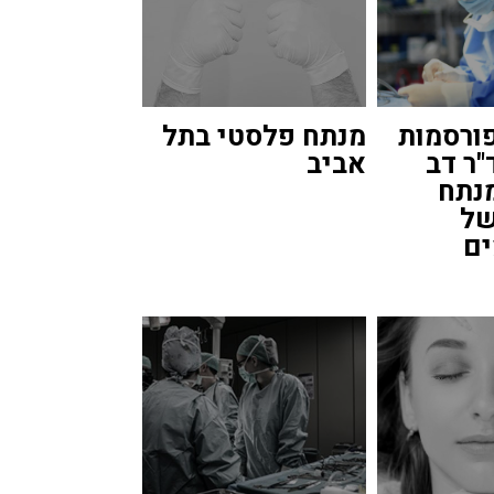
פורסמות
מנתח פלסטי בתל
"ר דב
אביב
מנתח
של
ם