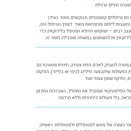
גרת החיים הרגילה.
 הם טיפולים קוסמטיים מבוקשים מאוד בעידן
נחשבות ליפות ומחמיאות מאוד. לצורך הטיפול הזה,
 עצב רבים – ישתמש הרופא המטפל בלידוקאין כדי
הלידוקאין או להשתמש במשחה שמכילה חומר זה.
מטרה להעניק לאדם חזות צעירה, חיונית ומושכת גם
הפעולות שיתבצעו: פילינג (כימי או בלייזר), הזרקות
, הזרקת שומן עצמי ועוד.
 של הפלסטיקאי שמוביל את התהליך, כשבזכות התכנון
ראה, בלי פעולות כירורגיות וללא הרדמה.
והי בשורה של ממש למטופלים ולמטופלות. ראשית,