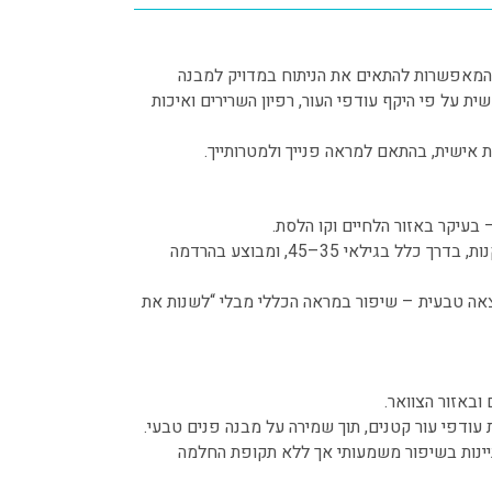
המאפשרות להתאים את הניתוח במדויק למבנה
ת על פי היקף עודפי העור, רפיון השרירים ואיכות
 אישית, בהתאם למראה פנייך ולמטרותייך.
עיקר באזור הלחיים וקו הלסת.
הניתוח מתאים לנשים וגברים בתחילת תהליך ההזדקנות, בדרך כלל בגילאי 35–45, ומבוצע בהרדמה
צאה טבעית – שיפור במראה הכללי מבלי “לשנות את
באזור הצוואר.
 עודפי עור קטנים, תוך שמירה על מבנה פנים טבעי.
יינות בשיפור משמעותי אך ללא תקופת החלמה