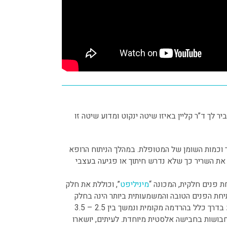
 לך ד”ר קליין באיזו שיטה ינקוט ומדוע שיטה זו
 וכמות השומן של המטופלת. במהלך הניתוח הרופא
 את השריר כך שלא נדרש חיתוך או פגיעה בעצבי
ת פנים חלקית, המכונה “
מיניליפט
”, וכוללת את חלק
תיחת הפנים הטובה והמשמעותית ביותר הינה בחלק
התחתון של הפנים וקו הלסת. ניתוח המתיחה מתבצע בדרך כלל בהרדמה מקומית ונמשך בין 2.5 – 3.5
חבושות בחבישה אלסטית מיוחדת. לעיתים, יושארו