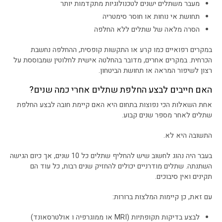
מעבר משתלים ישנים לטכנולוגיות מתקדמות יותר
תחושת אי נוחות או חוסר סימטריה
הסרה מלאה של שתלים ללא החלפה
במקרים רפואיים כמו קרע או התקשות קופסית, ההחלפה נחשבת
הכרחית. במקרים אחרים, מדובר בהחלטה אישית לחלוטין שמבוססת על
רצון לשיפור המראה או תחושת הביטחון.
האם חייבים לבצע החלפת שתלים אחרי כמה שנים?
אחת השאלות הכי נפוצות בתחום היא האם קיימת חובה לבצע החלפת
שתלים לאחר מספר שנים קבוע.
התשובה היא לא.
בעבר היה נהוג לחשוב שיש להחליף שתלים כל 10 שנים, אך כיום הגישה
השתנתה. שתלים מודרניים יכולים להחזיק שנים רבות, כל עוד הם
תקינים ואין סיבוכים.
עם זאת, כן קיימות המלצות ברורות:
לבצע בדיקות תקופתיות (MRI או ממוגרפיה ו אולטרסאונד)