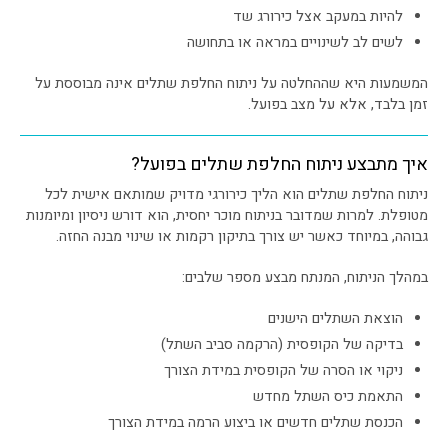
להיות במעקב אצל כירורג שד
לשים לב לשינויים במראה או בתחושה
המשמעות היא שההחלטה על ניתוח החלפת שתלים אינה מבוססת על
זמן בלבד, אלא על מצב בפועל.
איך מתבצע ניתוח החלפת שתלים בפועל?
ניתוח החלפת שתלים הוא הליך כירורגי מדויק שמותאם אישית לכל
מטופלת. למרות שמדובר בניתוח מוכר יחסית, הוא דורש ניסיון ומיומנות
גבוהה, במיוחד כאשר יש צורך בתיקון רקמות או שינוי מבנה החזה.
במהלך הניתוח, המנתח מבצע מספר שלבים:
הוצאת השתלים הישנים
בדיקה של הקופסית (הרקמה סביב השתל)
ניקוי או הסרה של הקופסית במידת הצורך
התאמת כיס השתל מחדש
הכנסת שתלים חדשים או ביצוע הרמה במידת הצורך