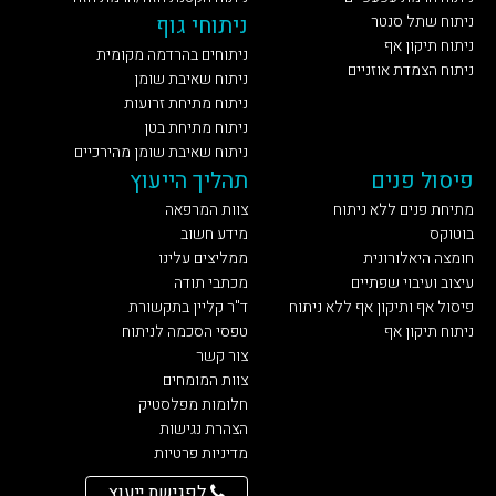
ניתוח שתל סנטר
ניתוחי גוף
ניתוח תיקון אף
ניתוחים בהרדמה מקומית
ניתוח הצמדת אוזניים
ניתוח שאיבת שומן
ניתוח מתיחת זרועות
ניתוח מתיחת בטן
ניתוח שאיבת שומן מהירכיים
פיסול פנים
תהליך הייעוץ
מתיחת פנים ללא ניתוח
צוות המרפאה
בוטוקס
מידע חשוב
חומצה היאלורונית
ממליצים עלינו
עיצוב ועיבוי שפתיים
מכתבי תודה
פיסול אף ותיקון אף ללא ניתוח
ד"ר קליין בתקשורת
ניתוח תיקון אף
טפסי הסכמה לניתוח
צור קשר
צוות המומחים
חלומות מפלסטיק
הצהרת נגישות
מדיניות פרטיות
לפגישת ייעוץ