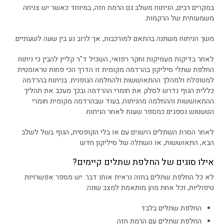
במקרים רבים, הניתוח משלב גם הרמת חזה, במיוחד כאשר יש צניחה
משמעותית של הרקמות.
משך הניתוח משתנה בהתאם למורכבות, אך לרוב נע בין שעה לשעתיים.
לאחר בדיקות מעמיקות וחקר רפואי, השכיל ד"ר קליין להבין כי ניתוח
החלפת שתלי סיליקון בהרדמה מקומית זו הדרך הכי פחות טראומטית
למטופלת ולמהלך ההתאוששות ולהחלמה הגופנית. בניתוח בהרדמה
כללית הגוף נדרש לסלק את חומרי ההרדמה ובכך מעכב את תהליך
ההתאוששות וההחלמה מהניתוח, בעוד שבהרדמה מקומית חומרי
הטשטוש נספגים כמספר שעות לאחר הניתוח.
לאחר הסרת השתלים הישנים עם או בלי הקופסית, הגוף בשל לשלב
הבא, התאוששות, או השתלה של סיליקון חדש
אילו סוגים של החלפת שתלים קיימים?
לא כל החלפת שתלים בחזה נראית אותו דבר. יש מספר אפשרויות
טיפוליות, וכל אחת מהן מותאמת למצב שונה:
החלפת שתלים בלבד
החלפת שתלים עם הרמת חזה