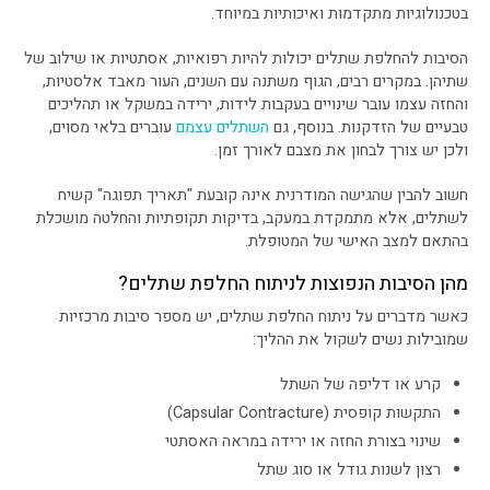
בטכנולוגיות מתקדמות ואיכותיות במיוחד.
הסיבות להחלפת שתלים יכולות להיות רפואיות, אסתטיות או שילוב של
שתיהן. במקרים רבים, הגוף משתנה עם השנים, העור מאבד אלסטיות,
והחזה עצמו עובר שינויים בעקבות לידות, ירידה במשקל או תהליכים
טבעיים של הזדקנות. בנוסף, גם
השתלים עצמם
עוברים בלאי מסוים,
ולכן יש צורך לבחון את מצבם לאורך זמן.
חשוב להבין שהגישה המודרנית אינה קובעת "תאריך תפוגה" קשיח
לשתלים, אלא מתמקדת במעקב, בדיקות תקופתיות והחלטה מושכלת
בהתאם למצב האישי של המטופלת.
מהן הסיבות הנפוצות לניתוח החלפת שתלים?
כאשר מדברים על ניתוח החלפת שתלים, יש מספר סיבות מרכזיות
שמובילות נשים לשקול את ההליך:
קרע או דליפה של השתל
התקשות קופסית (Capsular Contracture)
שינוי בצורת החזה או ירידה במראה האסתטי
רצון לשנות גודל או סוג שתל