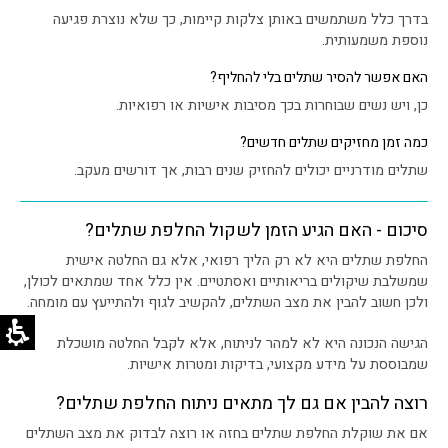
בדרך כלל משתמשים באותן צלקות קיימות, כך שלא נוצרת פגיעה
נוספת משמעותית.
האם אפשר להסיר שתלים בלי להחליף?
כן, ויש נשים שבוחרות בכך מסיבות אישיות או רפואיות.
כמה זמן מחזיקים שתלים חדשים?
שתלים מודרניים יכולים להחזיק שנים רבות, אך דורשים מעקב.
סיכום - האם הגיע הזמן לשקול החלפת שתלים?
החלפת שתלים היא לא רק הליך רפואי, אלא גם החלטה אישית
שמשלבת שיקולים בריאותיים ואסתטיים. אין כלל אחד שמתאים לכולן,
ולכן חשוב להבין את מצב השתלים, להקשיב לגוף ולהתייעץ עם מומחה.
הגישה הנכונה היא לא למהר לניתוח, אלא לקבל החלטה מושכלת
שמבוססת על מידע מקצועי, בדיקות ומטרות אישיות.
רוצה להבין אם גם לך מתאים ניתוח החלפת שתלים?
אם את שוקלת החלפת שתלים בחזה או רוצה לבדוק את מצב השתלים