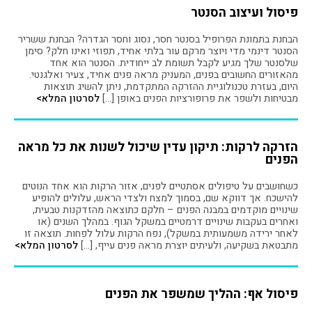
פיסול ועיצוב הסנטר
הבחנת בתמונת הפרופיל בסנטר חסר, נסוג וחסר הגדרה? הבחנת ששריר
הסנטר דינמי מדי ויוצר מרקם עור בלתי אחיד, תפוזי ואינו חלק? סימן
שלסנטר שלך מגיע לקבל תשומת לב ייחודית. הסנטר הוא אחד
מהאזורים החשובים בפנים, המעניק מראה פנים אחיד, צעיר ואלגנטי.
היום, בעזרת טכנולוגיית ההזרקה המתקדמת, ניתן להשיג תוצאות
מבטיחות ולשפר את פרופורציות הפנים באופן […]
לסרטון המלא>
הזרקה לרקות: תיקון עדין שיכול לשנות את כל מראה
הפנים
כשחושבים על טיפולים אסתטיים לפנים, אזור הרקות הוא אחד הנוטים
להישכח. אך דווקא שם, בסמוך למצח ולצדי הראש, עלולים להופיע
שינויים מוקדמים במבנה הפנים – חלקם כתוצאה מהזדקנות טבעית,
ואחרים בעקבות שינויים דרמטיים במשקל הגוף. במהלך השנים (או
לאחר ירידה משמעותית במשקל), נפח הרקות עלול לפחות. תוצאה זו
מתבטאת בשקיעה, ולעיתים יוצרת מראה פנים עייף, […]
לסרטון המלא>
פיסול אף: ההליך שמשפר את הפנים