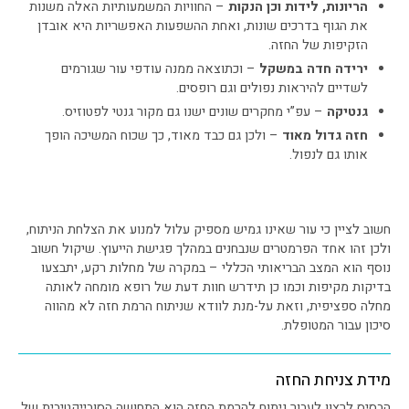
הריונות, לידות וכן הנקות
– החוויות המשמעותיות האלה משנות
את הגוף בדרכים שונות, ואחת ההשפעות האפשריות היא אובדן
הזקיפות של החזה.
ירידה חדה במשקל
– וכתוצאה ממנה עודפי עור שגורמים
לשדיים להיראות נפולים וגם רופסים.
גנטיקה
– עפ”י מחקרים שונים ישנו גם מקור גנטי לפטוזיס.
חזה גדול מאוד
– ולכן גם כבד מאוד, כך שכוח המשיכה הופך
אותו גם לנפול.
חשוב לציין כי עור שאינו גמיש מספיק עלול למנוע את הצלחת הניתוח,
ולכן זהו אחד הפרמטרים שנבחנים במהלך פגישת הייעוץ. שיקול חשוב
נוסף הוא המצב הבריאותי הכללי – במקרה של מחלות רקע, יתבצעו
בדיקות מקיפות וכמו כן תידרש חוות דעת של רופא מומחה לאותה
מחלה ספציפית, וזאת על-מנת לוודא שניתוח הרמת חזה לא מהווה
סיכון עבור המטופלת.
מידת צניחת החזה
הבסיס לרצון לעבור ניתוח להרמת החזה הוא התחושה הסובייקטיבית של