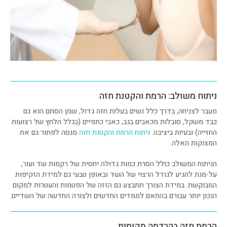
ניתוח משולב: הרמת והקטנת חזה
מעבר לצניחה, בדרך כלל נשים בעלות חזה גדול, שמן הסתם הוא גם
כבד משקל, סובלות מכאבים בגב, כאבי כתפיים (בגלל הלחץ של רצועות
החזייה) ובעיות ביציבה.
ניתוח הרמת והקטנת חזה
מנסה לפתור גם את
המצוקות האלה.
הניתוח המשולב כולל הסרת כמות גדולה יחסית של רקמות שד ועור,
על-מנת להגיע לגודל הרצוי של השד ובאופן טבעי גם למידת הזקיפות
המבוקשת. במידת הצורך תתבצע גם הזזה של הפטמות והעטרות למקום
הנכון יותר עבורם בהתאם לממדים החדשים ולצורה החדשה של השדיים.
הרמת חזה בהרדמה מקומית