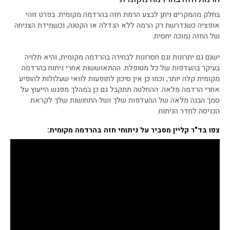
בחלק מהמקרים ניתן לבצע הרמת חזה בהרדמה מקומית. בפרט זוהי
אופציה כשנדרשת רק הרמה ללא הגדלה או הקטנה, וכשמידת הצניחה
של החזה נמוכה יחסית.
ישנם גם יתרונות וגם חסרונות לבחירה בהרדמה מקומית, והיא תלויה
בעיקר בהעדפות של כל מטופלת. ההתאוששות אחרי ניתוח בהרדמה
מקומית קלה יותר, וכמו כן אין סיכון לתופעות לוואי שעלולות להופיע
אחרי הרדמה מלאה. ההחלטה תתקבל גם כן במהלך מפגש הייעוץ על
סמך הבנה מלאה של ההעדפות שלך ושל התחושות שלך לקראת
הכניסה לחדר הניתוח.
צפו בד"ר קליין מסביר על ניתוחי חזה בהרדמה מקומית: