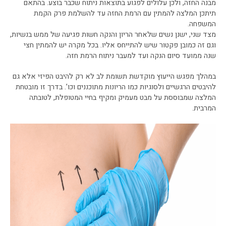
מבנה החזה, ולכן עלולים לפגוע בתוצאות ניתוח שכבר בוצע. בהתאם
תיתכן המלצה להמתין עם הרמת החזה עד להשלמת פרק הקמת
המשפחה.
מצד שני, ישנן נשים שלאחר הריון והנקה חשות פגיעה של ממש בנשיות,
וגם זה כמובן פקטור שיש להתייחס אליו. בכל מקרה יש להמתין חצי
שנה ממועד סיום הנקה ועד למעבר ניתוח הרמת חזה.
במהלך מפגש הייעוץ מוקדשת תשומת לב לא רק להיבט הפיזי אלא גם
להיבטים הרגשיים ולסוגיות כמו הריונות מתוכננים וכו’. בדרך זו מובטחת
המלצה שמבוססת על מבט מעמיק ומקיף בחיי המטופלת, לטובתה
המרבית.