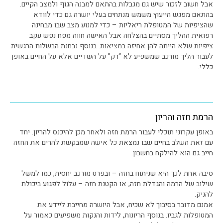
אבל חשוב לזכור שיש גם מגבלות בהתאם למבנה הגוף ולמצב הקיים.
בהתאם מפגש הייעוץ משמש מנתחים בעלי יושרה גם כדי לוודא
שהציפיות של המטופלת ריאליות – כדי למנוע מצב שבו מבחינה
רפואית ההליך מסתיים בהצלחה אבל האישה חווה מפח נפש עקב
ציפיות שלא הייתה להן אחיזה במציאות. בנוסף נבחנת הבשלות הרגשית
לעבור הליך מורכב שמשפיע לא “רק” על השדיים אלא על החיים באופן
כללי.
הרמת חזה והריון
באופן עקרוני תוכלי לעבור הרמת חזה ולאחר מכן להיכנס להריון. יחד
עם זאת השלב בחיים שבו נמצאת כל אישה שמבקשת להרים את החזה
חייב גם הוא להילקח בחשבון.
סיבה אחת לכך היא שניתוח בחזה – ובפרט מורכב יחסית, כמו למשל
שילוב של הרמה והגדלת חזה, או הקטנת חזה – עלול לפגוע ביכולת
להניק.
אמנם מדובר בסיבוך לא שכיח, אבל היושרה מחייבת ליידע את
המטופלות לגביו. בנוסף הריונות, לידות והנקות משפיעים כאמור על