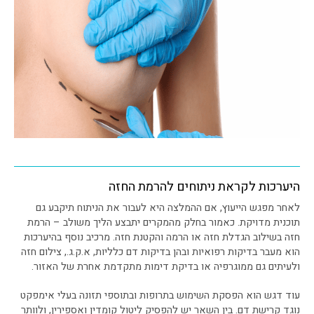
היערכות לקראת ניתוחים להרמת החזה
לאחר מפגש הייעוץ, אם ההמלצה היא לעבור את הניתוח תיקבע גם
תוכנית מדויקת. כאמור בחלק מהמקרים יתבצע הליך משולב – הרמת
חזה בשילוב הגדלת חזה או הרמה והקטנת חזה. מרכיב נוסף בהיערכות
הוא מעבר בדיקות רפואיות ובהן בדיקות דם כלליות, א.ק.ג., צילום חזה
ולעיתים גם ממוגרפיה או בדיקת דימות מתקדמת אחרת של האזור.
עוד דגש הוא הפסקת השימוש בתרופות ובתוספי תזונה בעלי אימפקט
נוגד קרישת דם. בין השאר יש להפסיק ליטול קומדין ואספירין, ולוותר