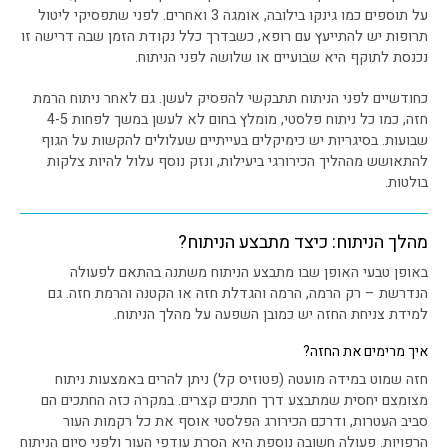
על תוספים כמו גינקו בילובה, אומגה 3 ואחרים. לפני שתפסיקי ליטול
תרופות יש להתייעץ עם רופא, כשבדרך כלל נקודת הזמן שבה דרישה זו
נכנסת לתוקף היא שבועיים או שלושה לפני הניתוח.
כחודשיים לפני הניתוח תתבקשי להפסיק לעשן. גם לאחר ניתוח הרמת
חזה, כמו כל ניתוח פלסטי, מומלץ בחום לא לעשן במשך לפחות 4-5
שבועות. בסיגריות יש כימיקלים בעייתיים שעלולים להקשות על הגוף
להתאושש מההליך הכירורגי ביעילות, ונזק נוסף עלול להיות צלקות
בולטות.
מהלך הניתוח: כיצד מתבצע הניתוח?
באופן טבעי האופן שבו מתבצע הניתוח משתנה בהתאם לפעולה
הנדרשת – רק הרמה, הרמה והגדלת חזה או הקטנה והרמת חזה. גם
למידת צניחת החזה יש כמובן השפעה על מהלך הניתוח.
איך מרימים את החזה?
חזה שמוט במידה מועטה (פטוזיס קל) ניתן להרים באמצעות ניתוח
מצומצם יחסית שמתבצע דרך חתכים קצרים. במקרה כזה החתכים הם
סביב העטרות, ודרכם הכירורג הפלסטי אוסף את כל רקמות העור
הרפויות. פעולה חשובה נוספת היא הסרת עודפי העור ולפני סיום הניתוח