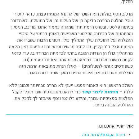
ההליך.
מרכיב נוסף בעלות הוא השכר של הרופא המנתח עצמו. כדאי לזכור
שכל החלטה מחייבת בדיקה הן של העלות והן של התועלת, וכשמדובר
בניתוח פלסטי, ובפרט הרמת חזה שמהווה כאמור אתגר מורכב, הניסיון
והמיומנות של הכירורג הפלסטי משפיעים באופן דרמטי על סיכויי
ההצלחה ועל התועלת שלך התהליך כולו. הנשים הרבות שעברו את
הניתוח אצל ד”ר קליין, זכו לחזה מרשים וטבעי וחוו שביעות רצון מלאה
מהתהליך כולו הן העדות הטובה ביותר לכדאיות הבחירה בו. עוד כדאי
לקחת בחשבון שמדובר בהוצאה שבמהותה היא חד פעמית (גם
כשפורסים אותה לתשלומים) – ואילו הנחת מתוצאות הרמת חזה
מוצלחת משדרגת את איכות החיים במשך שנים רבות מאוד.
השלב הראשון הוא כאמור מפגש ייעוץ לא מחייב מבחינתך וכמובן ללא
עלות –
מוזמנת ליצור קשר
כדי לתאם מפגש כזה שבו תוכלי לקבל
המלצות ספציפיות עבורך, ומידע רלוונטי נוסף שיעזור לך לקבל את
ההחלטה הנכונה ביותר.
אולי יעניין אתכם גם:
ניתוח הקטנת/הרמת חזה