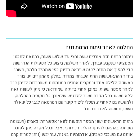
החלמה לאחר ניתוח הרמת חזה
ניתוחי הרמת חזה אורכים שעה וחצי עד שלוש שעות, בהתאם לתכנון
הספציפי שנקבע עבורך. לאחר השלמת ביצוע כל הפעולות הנדרשות
כדי להפוך את החזה לכזה שייראה בדיוק כפי שתמיד חלמת, תשהי
בחדר ההתאוששות תחת השגחה צמודה. בחלק מהמקרים יש צורך
באשפוז ללילה אחד ובמקרים אחרים המנותחות משוחררות לביתן כבר
לאחר מספר שעות, כמובן אחרי בדיקה שמוודאת כי ניתן לעשות זאת
ללא חשש. בכל מקרה חשוב להדגיש שלאורך כל תקופת ההחלמה,
ולמעשה גם לאחריה, תוכלי ליצור קשר עם המרפאה לגבי כל שאלה,
חשש, תחושה לא ברורה וכו’.
בימים הראשונים ישנן מספר תופעות לוואי אפשריות: כאבים (העצומה
משתנה בהתאם להיקף ההליך הכירורגי, אבל ובכל מקרה ניתן לפוגג
אותם עם משככי כאבים), אדמומיות באזור, עור יבש (ניתן למרוח קרם