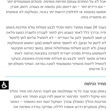
אבל לא על החתכים עצמם) ונפיחות מסוימת. סיבוכים משמעותיים יותר
– וגם נדירים יותר – הם דימום, נמק בפטמה או בעטרה, זיהום, אובדן
תחושה בפטמות או לחילופין רגישות יתר באזור, הצטלקות לא אסתטית
וא-סימטריה בחזה.
כעבור 24 שעות ממועד ניתוח תוכלי לבצע פעולות שלא מחייבות מאמץ
פיזי, ובדרך כלל לאחר כשבוע ניתן לחזור לעבודה ולשגרה כמעט מלאה.
כן חשוב להמשיך להגן על השדיים – לא להפעיל עליהם לחץ (למשל
לא לישון על הבטן), לא לחשוף אותם לשמש (עקב החשש מהצטלקות
קשה), ולא לבצע פעולות שמטלטלות אותם. במשך כחודש תתבקשי
להשתמש בחזיית ספורט ייעודית לתמיכה בתוצאות הניתוח. לאחר
כחודש אפשר לחזור ולבצע גם פעילות ספורטיבית מאומצת, ובעיקר
להתחיל ליהנות מהשינוי המשמעותי לטובה במראה. השינוי מושלם תוך
כ-3 חודשים.
מחיר הניתוח
באופן טבעי עבור כל מי שמתלבטת אם לעבור הרמת חזה מחיר ההליך
הוא שיקול רלוונטי. הפרמטר הראשון לפיו נקבע המחיר הוא כמובן
מורכבות ההליך המומלץ עבורך. השיקול השני הוא האשפוז – כאמור
בחלק מהמקרים נדרש אשפוז ללילה, שמייקר במידה מסוימת את