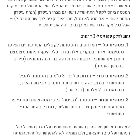
האישה. כאמור ניתן להעריך את מידת הנפילה של החזה על סמך מיקום
הפטמה ביחס לקפל התת-שדי, וישנו גם מבחן העיפרון (הנחת עיפרון
מתחת לשד – אם הוא לא נופל, זוהי אינדיקציה לכך שהחזה נפול) –
אבל בכל מקרה נדרשת כמובן גם בדיקה אובייקטיבית.
נהוג לחלק פטוזיס ל-3 דרגות:
פטוזיס קל
– המרחק בין הפטמות לקפלים התת-שדיים הוא עד
סנטימטר אחד. במקרים אלה בדרך כלל היקף הניתוח מצומצם
וייתכן אף שתוכלי לעבור הרמת חזה בהרדמה מקומית (פירוט
בהמשך העמוד).
פטוזיס בינוני
– מרחק של עד 3 ס”מ בין הפטמה לקפל
התת-שדי. במצב כזה נדרשים שני חתכים לביצוע ההליך,
ובהתאם גם 2 צלקות (בכל שד).
פטוזיס חמור
– הפטמה “מביטה” כלפי מטה וישנם עודפי עור
משמעותיים. ייתכן צורך בחתך שלישי, רוחבי, באזור הקפל
התת-שדי.
לאיכות האבחון יש כמובן השפעה משמעותית על תכנון מושכל של
הניתוח ועל טיב התוצאות, ולכן מומלץ לא להתפשר על זהות המנתח