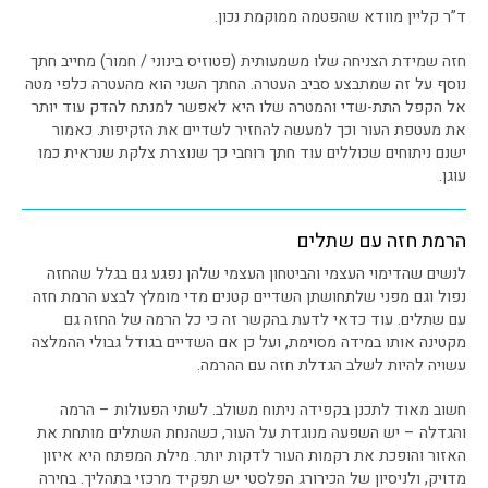
ד”ר קליין מוודא שהפטמה ממוקמת נכון.
חזה שמידת הצניחה שלו משמעותית (פטוזיס בינוני / חמור) מחייב חתך
נוסף על זה שמתבצע סביב העטרה. החתך השני הוא מהעטרה כלפי מטה
אל הקפל התת-שדי והמטרה שלו היא לאפשר למנתח להדק עוד יותר
את מעטפת העור וכך למעשה להחזיר לשדיים את הזקיפות. כאמור
ישנם ניתוחים שכוללים עוד חתך רוחבי כך שנוצרת צלקת שנראית כמו
עוגן.
הרמת חזה עם שתלים
לנשים שהדימוי העצמי והביטחון העצמי שלהן נפגע גם בגלל שהחזה
נפול וגם מפני שלתחושתן השדיים קטנים מדי מומלץ לבצע הרמת חזה
עם שתלים. עוד כדאי לדעת בהקשר זה כי כל הרמה של החזה גם
מקטינה אותו במידה מסוימת, ועל כן אם השדיים בגודל גבולי ההמלצה
עשויה להיות לשלב הגדלת חזה עם ההרמה.
חשוב מאוד לתכנן בקפידה ניתוח משולב. לשתי הפעולות – הרמה
והגדלה – יש השפעה מנוגדת על העור, כשהנחת השתלים מותחת את
האזור והופכת את רקמות העור לדקות יותר. מילת המפתח היא איזון
מדויק, ולניסיון של הכירורג הפלסטי יש תפקיד מרכזי בתהליך. בחירה